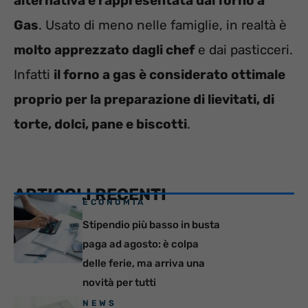
alternativa è rappresentata dal forno a
Gas
. Usato di meno nelle famiglie, in realtà è
molto apprezzato dagli chef
e dai pasticceri.
Infatti
il forno a gas è considerato ottimale
proprio per la preparazione di lievitati, di
torte, dolci, pane e biscotti
.
ARTICOLI RECENTI
ECONOMIA
Stipendio più basso in busta
paga ad agosto: è colpa
delle ferie, ma arriva una
novità per tutti
NEWS