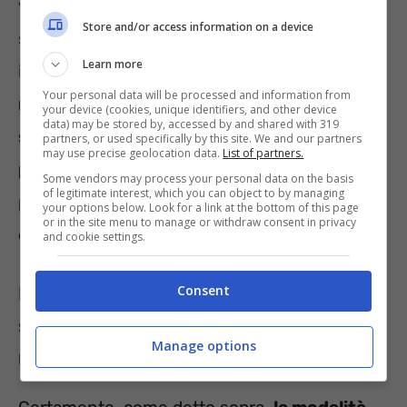
viene irraggiato sul cibo grazie alle
Store and/or access information on a device
serpentine poste sulla parte superiore e
Learn more
inferiore del forno.
Scegliere dunque una
Your personal data will be processed and information from
modalità piuttosto che l’altra serve
your device (cookies, unique identifiers, and other device
data) may be stored by, accessed by and shared with 319
semplicemente a rendere ogni cibo cotto a
partners, or used specifically by this site. We and our partners
may use precise geolocation data.
List of partners.
puntino
. Infatti esistono delle differenze, e
Some vendors may process your personal data on the basis
of legitimate interest, which you can object to by managing
per creare una ricetta gustosa dobbiamo
your options below. Look for a link at the bottom of this page
or in the site menu to manage or withdraw consent in privacy
effettuare la cottura in modo diverso.
and cookie settings.
Forno ventilato per cuocere la pizza
Consent
sì o no? Ecco come sfruttare al
Manage options
meglio questo elettrodomestico