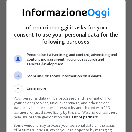
informazioneoggi.it asks for your
consent to use your personal data for the
following purposes:
Personalised advertising and content, advertising and
Ricordiamo altresì che l’ISEE è il cosiddetto
content measurement, audience research and
services development
indicatore della situazione economica
equivalente, e rappresenta uno strumento
Store and/or access information on a device
che consente di misurare la condizione
Learn more
economica delle famiglie, tenendo conto di
Your personal data will be processed and information from
your device (cookies, unique identifiers, and other device
data) may be stored by, accessed by and shared with 319
fattori quali reddito, patrimonio e
partners, or used specifically by this site. We and our partners
may use precise geolocation data.
List of partners.
caratteristiche di un nucleo familiare. Questo
Some vendors may process your personal data on the basis
indicatore è utile in molti contesti e, ad
of legitimate interest, which you can object to by managing