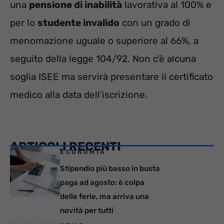
una
pensione di inabilità
lavorativa al 100% e
per lo
studente invalido
con un grado di
menomazione uguale o superiore al 66%, a
seguito della legge 104/92. Non c’è alcuna
soglia ISEE ma servirà presentare il certificato
medico alla data dell’iscrizione.
ARTICOLI RECENTI
ECONOMIA
Stipendio più basso in busta
paga ad agosto: è colpa
delle ferie, ma arriva una
novità per tutti