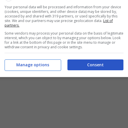
ione europea Zona Euro tramite l’Indice Eurostat. Sono
Your personal data will be processed and information from your device
l compito di proteggere l’investimento dall’aumento
(cookies, unique identifiers, and other device data) may be stored by,
accessed by and shared with 319 partners, or used specifically by this
site. We and our partners may use precise geolocation data.
List of
partners.
Some vendors may process your personal data on the basis of legitimate
P€i: a partire dal 26 settembre,
interest, which you can object to by managing your options below. Look
for a link at the bottom of this page or in the site menu to manage or
di
withdraw consent in privacy and cookie settings.
nanze è pubblicato il comunicato stampa numero 166 del
Manage options
Consent
ione di nuovi titoli di Stato sia il calendario delle