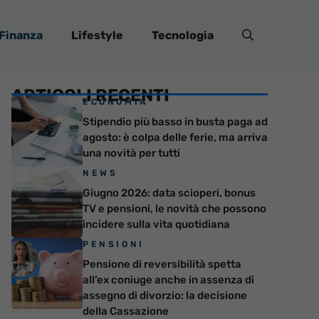
Finanza
Lifestyle
Tecnologia
ARTICOLI RECENTI
ECONOMIA
Stipendio più basso in busta paga ad
agosto: è colpa delle ferie, ma arriva
una novità per tutti
NEWS
Giugno 2026: data scioperi, bonus
TV e pensioni, le novità che possono
incidere sulla vita quotidiana
PENSIONI
Pensione di reversibilità spetta
all’ex coniuge anche in assenza di
assegno di divorzio: la decisione
della Cassazione