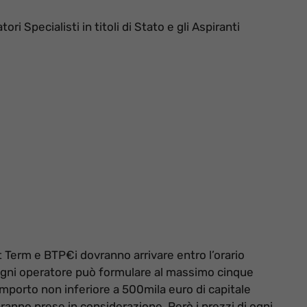
i Specialisti in titoli di Stato e gli Aspiranti
 Term e BTP€i dovranno arrivare entro l’orario
 Ogni operatore può formulare al massimo cinque
mporto non inferiore a 500mila euro di capitale
ranno prese in considerazione. Però i prezzi di ogni