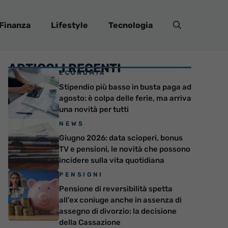
Finanza
Lifestyle
Tecnologia
ARTICOLI RECENTI
ECONOMIA
Stipendio più basso in busta paga ad
agosto: è colpa delle ferie, ma arriva
una novità per tutti
NEWS
Giugno 2026: data scioperi, bonus
TV e pensioni, le novità che possono
incidere sulla vita quotidiana
PENSIONI
Pensione di reversibilità spetta
all’ex coniuge anche in assenza di
assegno di divorzio: la decisione
della Cassazione