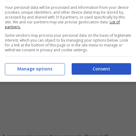
 dell’INPS. Riscattare gli anni di leva obbligatoria, per
Your personal data will be processed and information from your device
è oneroso. Lo stesso discorso vale per il periodo di
(cookies, unique identifiers, and other device data) may be stored by,
accessed by and shared with 319 partners, or used specifically by this
site. We and our partners may use precise geolocation data.
List of
partners.
 gratuito solo per la
maturazione del diritto alla
Some vendors may process your personal data on the basis of legitimate
interest, which you can object to by managing your options below. Look
er la buonuscita o il TFS.
for a link at the bottom of this page or in the site menu to manage or
withdraw consent in privacy and cookie settings.
Manage options
Consent