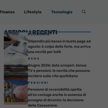
Finanza
Lifestyle
Tecnologia
ARTICOLI RECENTI
ECONOMIA
Stipendio più basso in busta paga ad
agosto: è colpa delle ferie, ma arriva
una novità per tutti
NEWS
Giugno 2026: data scioperi, bonus
TV e pensioni, le novità che possono
incidere sulla vita quotidiana
PENSIONI
Pensione di reversibilità spetta
all’ex coniuge anche in assenza di
assegno di divorzio: la decisione
della Cassazione