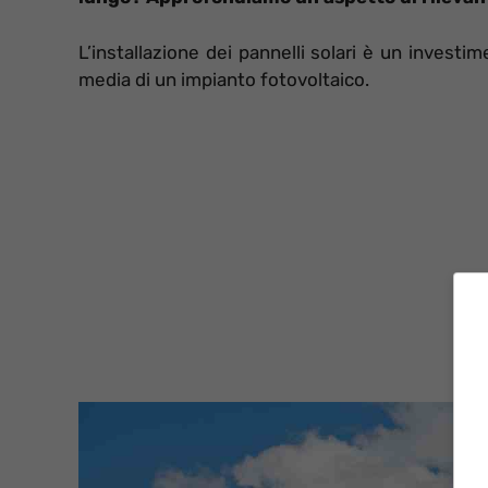
L’installazione dei pannelli solari è un invest
media di un impianto fotovoltaico.