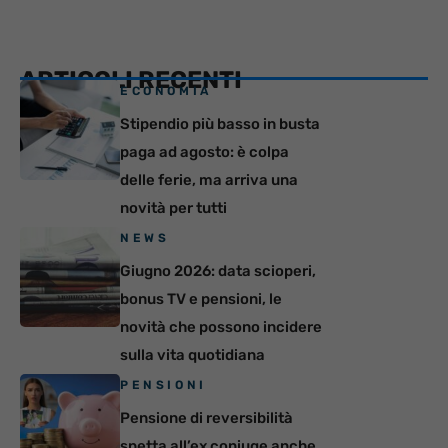
ARTICOLI RECENTI
ECONOMIA
Stipendio più basso in busta
paga ad agosto: è colpa
delle ferie, ma arriva una
novità per tutti
NEWS
Giugno 2026: data scioperi,
bonus TV e pensioni, le
novità che possono incidere
sulla vita quotidiana
PENSIONI
Pensione di reversibilità
spetta all’ex coniuge anche