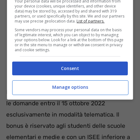
Your personal data will be processed and information from
your device (cookies, unique identifiers, and other device
data) may be stored by, accessed by and shared with 319
partners, or used specifically by this site. We and our partners
may use precise geolocation data.
List of partners.
Some vendors may process your personal data on the basis
of legitimate interest, which you can object to by managing
your options below. Look for a link at the bottom of this page
or in the site menu to manage or withdraw consent in privacy
and cookie settings.
Consent
Lazio
Manage options
Nel Lazio, per esempio, c’è tempo per inviare
le domande entro il 15 ottobre 2022
esclusivamente in modalità telematica. Il
bonus è riservato agli studenti delle scuole
elementari e medie e con un ISEE inferiore a