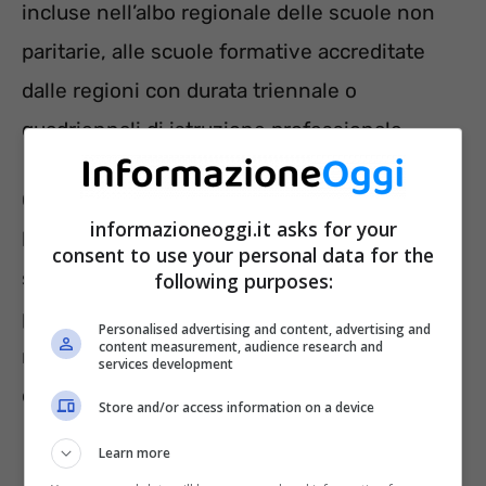
incluse nell’albo regionale delle scuole non
paritarie, alle scuole formative accreditate
dalle regioni con durata triennale o
quadriennali di istruzione professionale.
Come detto in precedenza, in alcune regioni
informazioneoggi.it asks for your
la domanda del bonus libri scuola è già
consent to use your personal data for the
scaduta. In altre, invece, c’è ancora la
following purposes:
possibilità di presentare le domande. Le
Personalised advertising and content, advertising and
content measurement, audience research and
modalità, le tempistiche e i requisiti possono
services development
cambiano da una regione all’altra.
Store and/or access information on a device
Learn more