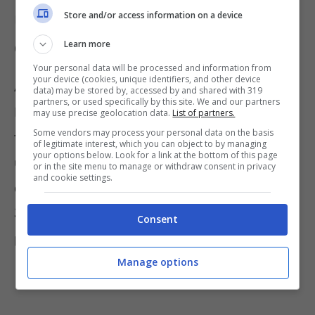
Store and/or access information on a device
Un trolley che risolve il problema
della mancanza dell’acqua
Learn more
Your personal data will be processed and information from
your device (cookies, unique identifiers, and other device
Alcuni ricercatori del MIT (Massachusetts
data) may be stored by, accessed by and shared with 319
partners, or used specifically by this site. We and our partners
Institute of Technology) di Boston pare aver
may use precise geolocation data.
List of partners.
Some vendors may process your personal data on the basis
trovato la soluzione. L’invenzione consiste in
of legitimate interest, which you can object to by managing
your options below. Look for a link at the bottom of this page
una valigia, tipo trolley, in cui è presente un
or in the site menu to manage or withdraw consent in privacy
and cookie settings.
dissalatore, dal peso di 10 chilogrammi, che in
3 ore potrebbe garantire un litro d’acqua
Consent
potabile.
Manage options