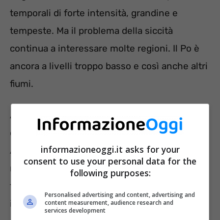
temporali di forte intensità, grandine e
tempeste. Ma il problema della siccità
continua a interessare molte regioni. Il Po è
ancora a livelli troppo basso e così anche altri
fiumi.
Affrontare questo problema potrebbe essere
complicato senza le dovute strumentazioni.
informazioneoggi.it asks for your
Addirittura, alcuni ricercatori americani sono
consent to use your personal data for the
riusciti in un’impresa impossibile e a dir poco
following purposes:
futuristica: rendere potabile l’acqua del mare
Personalised advertising and content, advertising and
in poche ore.
content measurement, audience research and
services development