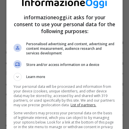
informazioneoggi.it asks for your
consent to use your personal data for the
following purposes:
Le nere previsioni di Kissinger su una Terza
Personalised advertising and content, advertising and
content measurement, audience research and
Guerra Mondiale molto vicina sono supportate
services development
da
Lucio Caracciolo
, direttore della rivista
Store and/or access information on a device
Limes. Analizzando la situazione è arrivato
Learn more
alla conclusione che il conflitto sta
Your personal data will be processed and information from
your device (cookies, unique identifiers, and other device
diventando una possibilità sempre più reale. I
data) may be stored by, accessed by and shared with 319
partners, or used specifically by this site. We and our partners
segnali si possono riscontrare facilmente
may use precise geolocation data.
List of partners.
Some vendors may process your personal data on the basis
studiando i rapporti tra Stati Uniti e le altre
of legitimate interest, which you can object to by managing
your options below. Look for a link at the bottom of this page
due grandi potenze, Russia e Cina.
or in the site menu to manage or withdraw consent in privacy