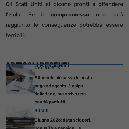
Gli Stati Uniti si dicono pronti a difendere
l’isola. Se il
compromesso
non sarà
raggiunto le conseguenze potrebbe essere
terribili.
ARTICOLI RECENTI
ECONOMIA
Stipendio più basso in busta
paga ad agosto: è colpa
delle ferie, ma arriva una
novità per tutti
NEWS
Giugno 2026: data scioperi,
bonus TV e pensioni, le