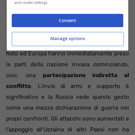
and cookie settings.
La lettura dei segnali
Consent
I rapporti si sono incrinati nel momento in cui
Manage options
Putin ha optato per l’invasione dell’Ucraina.
Nato ed Europa hanno immediatamente preso
le parti della nazione invasa cominciando,
così, una
partecipazione indiretta al
conflitto
. L’invio di armi e supporto è
significativo e la Russia vede questo gesto
come una mezza dichiarazione di guerra nei
propri confronti. Gli attacchi sono aumentati e
l’appoggio all’Ucraina di altri Paesi non ha