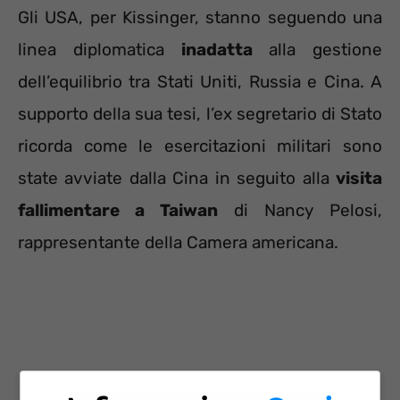
Gli USA, per Kissinger, stanno seguendo una
linea diplomatica
inadatta
alla gestione
dell’equilibrio tra Stati Uniti, Russia e Cina. A
supporto della sua tesi, l’ex segretario di Stato
ricorda come le esercitazioni militari sono
state avviate dalla Cina in seguito alla
visita
fallimentare a Taiwan
di Nancy Pelosi,
rappresentante della Camera americana.