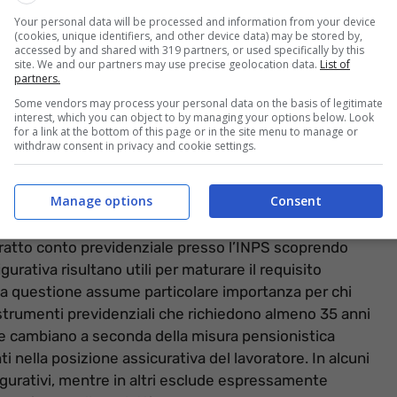
Your personal data will be processed and information from your device
(cookies, unique identifiers, and other device data) may be stored by,
accessed by and shared with 319 partners, or used specifically by this
site. We and our partners may use precise geolocation data.
List of
partners.
Some vendors may process your personal data on the basis of legitimate
interest, which you can object to by managing your options below. Look
for a link at the bottom of this page or in the site menu to manage or
withdraw consent in privacy and cookie settings.
Manage options
Consent
ti figurativi valgono davvero (Informazioneoggi.it)
estratto conto previdenziale presso l’INPS scoprendo
gurativa risultano utili per maturare il requisito
 La questione assume particolare importanza per chi
o strumenti previdenziali che richiedono almeno 35 anni
ole cambiano a seconda della misura pensionistica
ti nella posizione assicurativa del lavoratore. In alcuni
igurativi, mentre in altri esclude espressamente