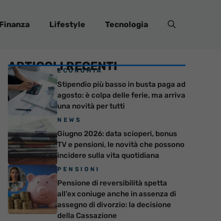
Finanza
Lifestyle
Tecnologia
ARTICOLI RECENTI
ECONOMIA
Stipendio più basso in busta paga ad
agosto: è colpa delle ferie, ma arriva
una novità per tutti
NEWS
Giugno 2026: data scioperi, bonus
TV e pensioni, le novità che possono
incidere sulla vita quotidiana
PENSIONI
Pensione di reversibilità spetta
all’ex coniuge anche in assenza di
assegno di divorzio: la decisione
della Cassazione