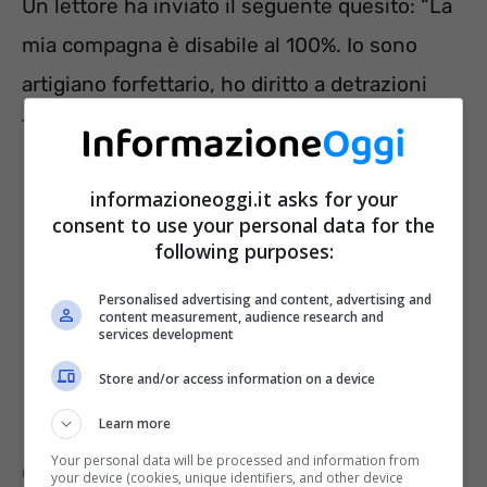
Un lettore ha inviato il seguente quesito: “La
mia compagna è disabile al 100%. Io sono
artigiano forfettario, ho diritto a detrazioni
fiscali?”
informazioneoggi.it asks for your
consent to use your personal data for the
following purposes:
Personalised advertising and content, advertising and
content measurement, audience research and
services development
Store and/or access information on a device
Learn more
Your personal data will be processed and information from
Chi sono i familiari a carico
your device (cookies, unique identifiers, and other device