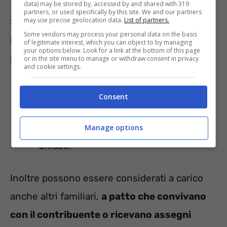
data) may be stored by, accessed by and shared with 319
partners, or used specifically by this site. We and our partners
may use precise geolocation data.
List of partners.
Sono considerati fiscalmente a carico, se
Some vendors may process your personal data on the basis
rientranti nei limiti di reddito già indicati in
of legitimate interest, which you can object to by managing
your options below. Look for a link at the bottom of this page
precedenza:
or in the site menu to manage or withdraw consent in privacy
and cookie settings.
il coniuge non legalmente ed
Consent
effettivamente separato;
i figli, compresi quelli adottivi, affiliati o
Manage options
affidati.
Inoltre possono essere considerati a carico
anche altri familiari,
a patto che convivano
con il contribuente o ricevano assegni