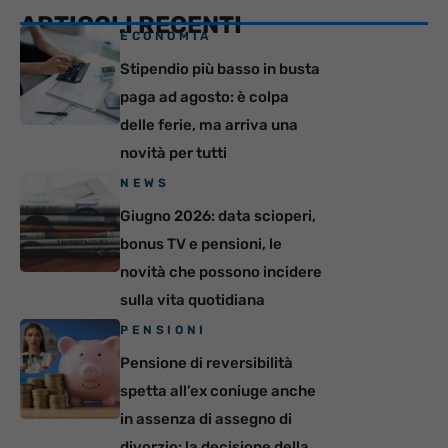
ARTICOLI RECENTI
ECONOMIA
Stipendio più basso in busta
paga ad agosto: è colpa
delle ferie, ma arriva una
novità per tutti
NEWS
Giugno 2026: data scioperi,
bonus TV e pensioni, le
novità che possono incidere
sulla vita quotidiana
PENSIONI
Pensione di reversibilità
spetta all’ex coniuge anche
in assenza di assegno di
divorzio: la decisione della