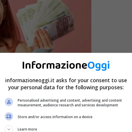
informazioneoggi.it asks for your consent to use
your personal data for the following purposes:
Personalised advertising and content, advertising and content
measurement, audience research and services development
Store and/or access information on a device
o 2022
, l’INPS ha comunicato che verrà versato un
Learn more