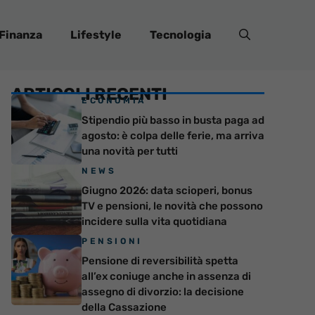
Finanza
Lifestyle
Tecnologia
ARTICOLI RECENTI
ECONOMIA
Stipendio più basso in busta paga ad
agosto: è colpa delle ferie, ma arriva
una novità per tutti
NEWS
Giugno 2026: data scioperi, bonus
TV e pensioni, le novità che possono
incidere sulla vita quotidiana
PENSIONI
Pensione di reversibilità spetta
all’ex coniuge anche in assenza di
assegno di divorzio: la decisione
della Cassazione