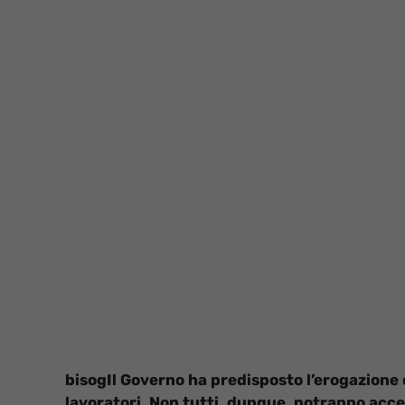
bisogIl Governo ha predisposto l’erogazione 
lavoratori. Non tutti, dunque, potranno acce