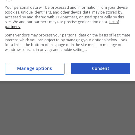
interessati dalla tutela in ambito Covid- 19 sancita
Your personal data will be processed and information from your device
tuzione del beneficio rientra tra i provvedimenti della
(cookies, unique identifiers, and other device data) may be stored by,
accessed by and shared with 319 partners, or used specifically by this
site. We and our partners may use precise geolocation data.
List of
partners.
fiche modalità di presentazione della domanda, che va
Some vendors may process your personal data on the basis of legitimate
interest, which you can object to by managing your options below. Look
ell’Ente tramite le credenziali SPID, CIE e CNS. In
for a link at the bottom of this page or in the site menu to manage or
withdraw consent in privacy and cookie settings.
el
Contact Center
o di un Caf/ Patronato.
Manage options
Consent