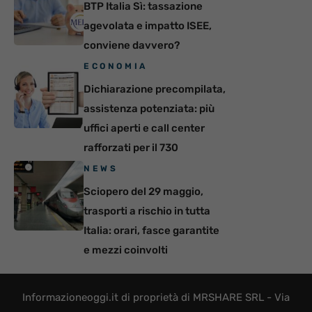
BTP Italia Sì: tassazione
agevolata e impatto ISEE,
conviene davvero?
ECONOMIA
Dichiarazione precompilata,
assistenza potenziata: più
uffici aperti e call center
rafforzati per il 730
NEWS
Sciopero del 29 maggio,
trasporti a rischio in tutta
Italia: orari, fasce garantite
e mezzi coinvolti
Informazioneoggi.it di proprietà di MRSHARE SRL - Via