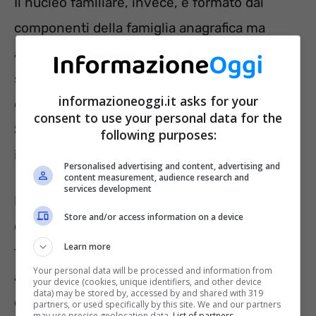
Il nucleo familiare, invece, è formato dai
componenti della famiglia anagrafica ma
anche da altre persone che non vivono nella
stessa casa. Queste però risultano lo stesso a
informazioneoggi.it asks for your
carico di un soggetto all’interno della famiglia.
consent to use your personal data for the
Si pensi, a un figlio per motivi di studio abita
following purposes:
in un’altra città.
Personalised advertising and content, advertising and
content measurement, audience research and
services development
Insomma, una volta uniti in matrimonio due
Store and/or access information on a device
coniugi fanno parte dello stesso nucleo
Learn more
familiare a prescindere dalla residenza
Your personal data will be processed and information from
anagrafica. Di conseguenza, questa può
your device (cookies, unique identifiers, and other device
data) may be stored by, accessed by and shared with 319
essere diversa.
partners, or used specifically by this site. We and our partners
may use precise geolocation data.
List of partners.