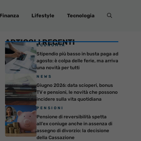
Finanza
Lifestyle
Tecnologia
ARTICOLI RECENTI
ECONOMIA
Stipendio più basso in busta paga ad
agosto: è colpa delle ferie, ma arriva
una novità per tutti
NEWS
Giugno 2026: data scioperi, bonus
TV e pensioni, le novità che possono
incidere sulla vita quotidiana
PENSIONI
Pensione di reversibilità spetta
all’ex coniuge anche in assenza di
assegno di divorzio: la decisione
della Cassazione