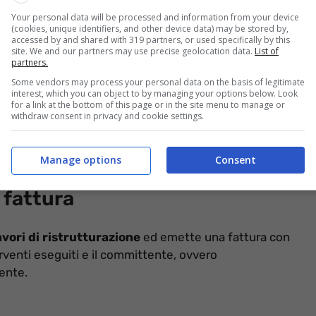
Your personal data will be processed and information from your device
(cookies, unique identifiers, and other device data) may be stored by,
accessed by and shared with 319 partners, or used specifically by this
site. We and our partners may use precise geolocation data.
List of
partners.
Some vendors may process your personal data on the basis of legitimate
interest, which you can object to by managing your options below. Look
for a link at the bottom of this page or in the site menu to manage or
withdraw consent in privacy and cookie settings.
attura
, applicato direttamente dall’impresa, permette
iù semplice. Ma cosa accade se la ditta non completa i
tutelarsi.
Manage options
Consent
 fattura
avori di ristrutturazione
ed emette una fattura con
erventi eseguiti e il committente, ovvero
iente.