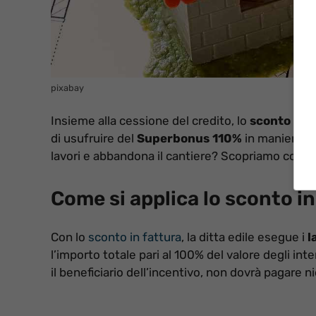
pixabay
Insieme alla cessione del credito, lo
sconto in f
di usufruire del
Superbonus 110%
in maniera p
lavori e abbandona il cantiere? Scopriamo come 
Come si applica lo sconto in
Con lo
sconto in fattura
, la ditta edile esegue i
l
l’importo totale pari al 100% del valore degli int
il beneficiario dell’incentivo, non dovrà pagare n