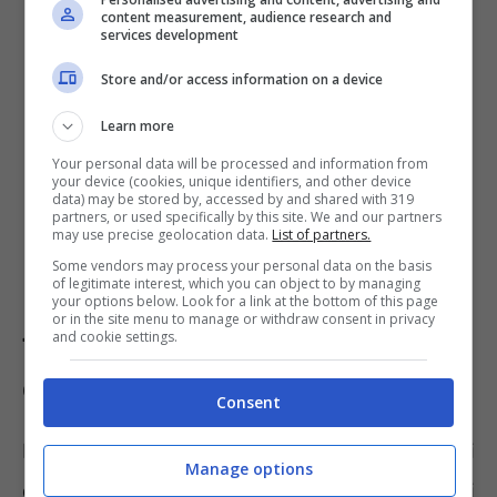
content measurement, audience research and
services development
Store and/or access information on a device
Persona non handicappata;
Learn more
Persona
con handicap
;
Your personal data will be processed and information from
your device (cookies, unique identifiers, and other device
con handicap con connotazione di
data) may be stored by, accessed by and shared with 319
partners, or used specifically by this site. We and our partners
gravità
;
may use precise geolocation data.
List of partners.
Some vendors may process your personal data on the basis
con handicap superiore ai 2/3.
of legitimate interest, which you can object to by managing
your options below. Look for a link at the bottom of this page
or in the site menu to manage or withdraw consent in privacy
and cookie settings.
Turni di lavoro per chi ha la 104:
come funzionano?
Consent
Il lavoratore che beneficia dei permessi
Manage options
derivanti dalla Legge 104 per l’assistenza di