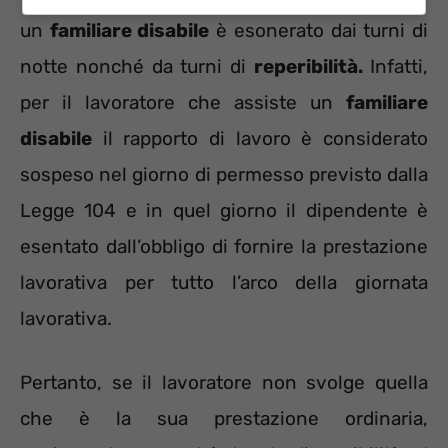
un
familiare disabile
è esonerato dai turni di
notte nonché da turni di
reperibilità.
Infatti,
per il lavoratore che assiste un
familiare
disabile
il rapporto di lavoro è considerato
sospeso nel giorno di permesso previsto dalla
Legge 104 e in quel giorno il dipendente è
esentato dall’obbligo di fornire la prestazione
lavorativa per tutto l’arco della giornata
lavorativa.
Pertanto, se il lavoratore non svolge quella
che è la sua prestazione ordinaria,