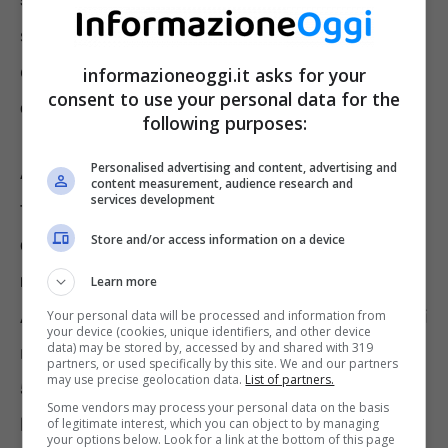
sì. Certo ci sono dei margini di miglioramento,
e
alcune situazioni che possono
informazioneoggi.it asks for your
consent to use your personal data for the
compromettere la funzionalità
dei pannelli.
following purposes:
Personalised advertising and content, advertising and
Ad esempio, è noto che
un impianto
content measurement, audience research and
services development
fotovoltaico
rende di più in quelle Regioni
Store and/or access information on a device
dove il sole “la fa da padrone” per la
maggior parte dell’anno, cioè nel Sud Italia
.
Learn more
A parità di tipologia di dispositivi, nelle regioni
Your personal data will be processed and information from
your device (cookies, unique identifiers, and other device
data) may be stored by, accessed by and shared with 319
meridionali la resa è maggiore anche fino al
partners, or used specifically by this site. We and our partners
may use precise geolocation data.
List of partners.
50%. Le nuvole, però, possono fa abbassare
Some vendors may process your personal data on the basis
le performance dell’impianto anche fino al
of legitimate interest, which you can object to by managing
your options below. Look for a link at the bottom of this page