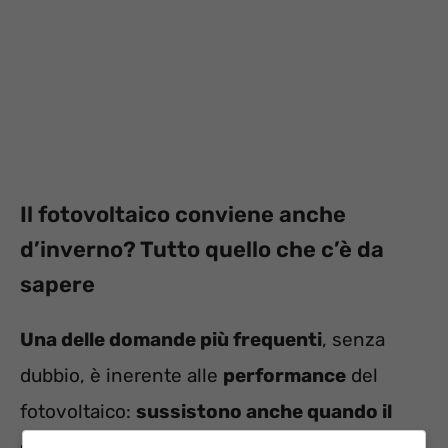
Il fotovoltaico conviene anche
d’inverno? Tutto quello che c’è da
sapere
Una delle domande più frequenti
, senza
dubbio, è inerente alle
performance
del
fotovoltaico:
sussistono anche quando il
sole non c’è?
Fortunatamente, la risposta è