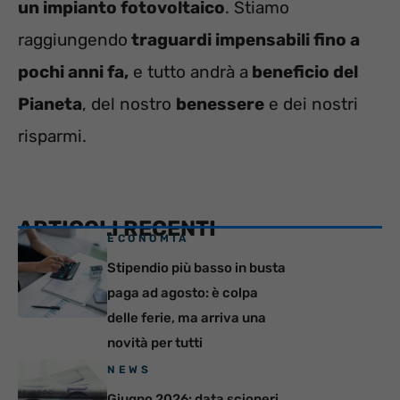
un impianto fotovoltaico
. Stiamo
raggiungendo
traguardi impensabili fino a
pochi anni fa,
e tutto andrà a
beneficio del
Pianeta
, del nostro
benessere
e dei nostri
risparmi.
ARTICOLI RECENTI
ECONOMIA
Stipendio più basso in busta
paga ad agosto: è colpa
delle ferie, ma arriva una
novità per tutti
NEWS
Giugno 2026: data scioperi,