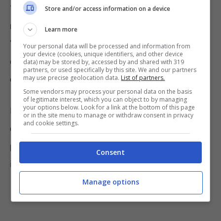
“Vanilla planifolia”. Si tratta di un
aroma
Store and/or access information on a device
molto costoso
, quasi al pari dello
Zafferano
.
Learn more
Viene usato per dare il tipico sapore a
gelati,
Your personal data will be processed and information from
your device (cookies, unique identifiers, and other device
dolci, bevande
, e anche nel campo della
data) may be stored by, accessed by and shared with 319
partners, or used specifically by this site. We and our partners
cosmetica
may use precise geolocation data.
.
List of partners.
Some vendors may process your personal data on the basis
of legitimate interest, which you can object to by managing
your options below. Look for a link at the bottom of this page
Ma oltre a questo, sappiamo che
i tuberi di
or in the site menu to manage or withdraw consent in privacy
and cookie settings.
questi bellissimi fiori vengono usati per
preparare numerosi cibi
, dal sapore davvero
Consent
inedito.
Manage options