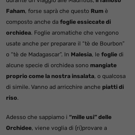
durante un viaggio alle Mauritius,
il famoso
Faham
, forse saprà che questo
Rum
è
composto anche da
foglie essiccate di
orchidea
. Foglie aromatiche che vengono
usate anche per preparare il “tè de Bourbon”
o “tè de Madagascar”. In
Malesia
, le
foglie
di
alcune specie di orchidea sono
mangiate
proprio come la nostra insalata
, o qualcosa
di simile. Vanno ad arricchire anche
piatti di
riso
.
Adesso che sappiamo i
“mille usi” delle
Orchidee
, viene voglia di (ri)provare a