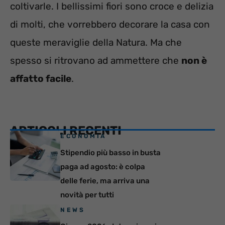
coltivarle. I bellissimi fiori sono croce e delizia
di molti, che vorrebbero decorare la casa con
queste meraviglie della Natura. Ma che
spesso si ritrovano ad ammettere che
non è
affatto facile
.
ARTICOLI RECENTI
ECONOMIA
Stipendio più basso in busta
paga ad agosto: è colpa
delle ferie, ma arriva una
novità per tutti
NEWS