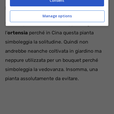
Consent
propriamente positivi.
Manage options
Un’altra pianta da evitare, seppur magnifica, è
l’
ortensia
perché in Cina questa pianta
simboleggia la solitudine. Quindi non
andrebbe neanche coltivata in giardino ma
neppure utilizzata per un bouquet perché
simboleggia la vedovanza. Insomma, una
pianta assolutamente da evitare.