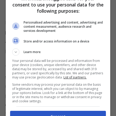
consent to use your personal data for the
following purposes:
Il feng shui aiuta anche nella scelta delle
Personalised advertising and content, advertising and
content measurement, audience research and
services development
piante
per decorare la casa perché alcune,
anche che belle da vedere, in realtà
Store and/or access information on a device
potrebbero portare energia negativa.
Learn more
Your personal data will be processed and information from
your device (cookies, unique identifiers, and other device
Tra queste per esempio, abbiamo la
data) may be stored by, accessed by and shared with 319
partners, or used specifically by this site. We and our partners
sanseveria
, nonostante sia molto presente
may use precise geolocation data.
List of partners.
Some vendors may process your personal data on the basis
nelle case di molti italiani. In realtà questa
of legitimate interest, which you can object to by managing
your options below. Look for a link at the bottom of this page
pianta dovrebbe essere evitata anche perché
or in the site menu to manage or withdraw consent in privacy
and cookie settings.
è conosciuta come “pianta del serpente” o
“lingua di suocera”. Due appellativi non