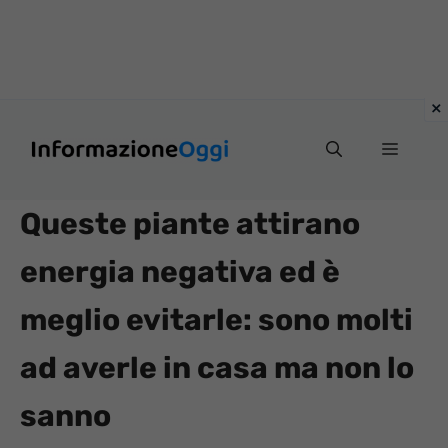
Vai
Menu
al
contenuto
Queste piante attirano
energia negativa ed è
meglio evitarle: sono molti
ad averle in casa ma non lo
sanno