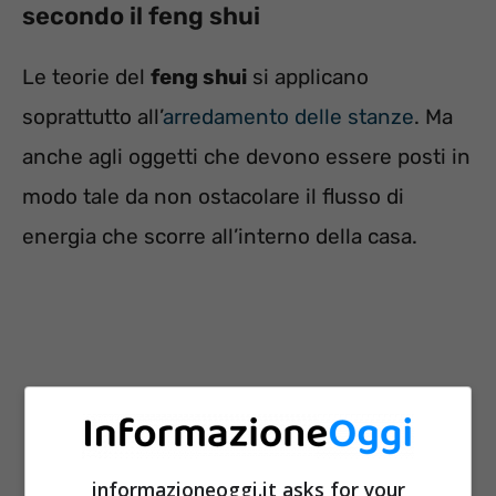
secondo il feng shui
Le teorie del
feng shui
si applicano
soprattutto all’
arredamento delle stanze
. Ma
anche agli oggetti che devono essere posti in
modo tale da non ostacolare il flusso di
energia che scorre all’interno della casa.
informazioneoggi.it asks for your