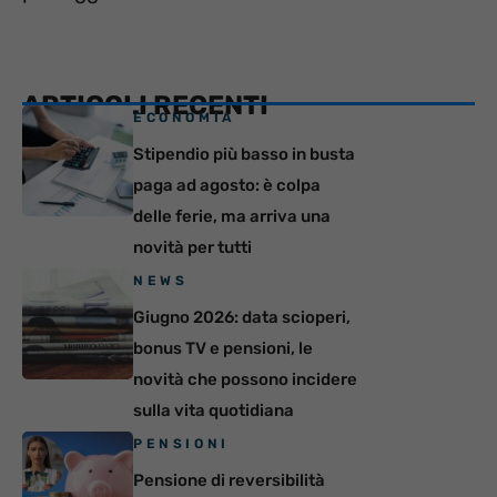
ARTICOLI RECENTI
ECONOMIA
Stipendio più basso in busta
paga ad agosto: è colpa
delle ferie, ma arriva una
novità per tutti
NEWS
Giugno 2026: data scioperi,
bonus TV e pensioni, le
novità che possono incidere
sulla vita quotidiana
PENSIONI
Pensione di reversibilità