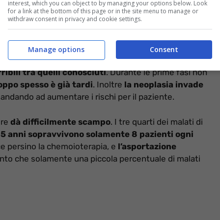
interest, which you can object to by managing your options below. Look
for a link at the bottom of this page or in the site menu to manage or
withdraw consent in privacy and cookie settings.
Manage options
Consent
ribili tra quelli conosciuti
. Durante le prime fasi non
oppo spesso è già tardi
. Inoltre
la neoplasia invade
 andando ad aumentare i rischi per il paziente.
ore
dà difficilmente scampo
. I tre quarti dei malati di
5 anni sopravvivono solamente 8 pazienti ogni
ace persino la chemoioterapia, e
l’asportazione
anto che solamente una piccola percentuale di malati