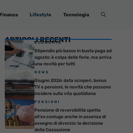
Finanza
Lifestyle
Tecnologia
ARTICOLI RECENTI
ECONOMIA
Stipendio più basso in busta paga ad
agosto: è colpa delle ferie, ma arriva
una novità per tutti
NEWS
Giugno 2026: data scioperi, bonus
TV e pensioni, le novità che possono
incidere sulla vita quotidiana
PENSIONI
Pensione di reversibilità spetta
all’ex coniuge anche in assenza di
assegno di divorzio: la decisione
della Cassazione