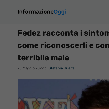
Vai
al
contenuto
Fedez racconta i sintom
come riconoscerli e co
terribile male
25 Maggio 2022
di
Stefania Guerra