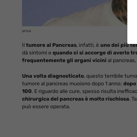
ansa
Il
tumore al Pancreas
, infatti, è
uno dei più ter
dà sintomi e
quando ci si accorge di averlo tr
frequentemente gli organi vicini
al pancreas,
Una volta diagnosticato
, questo terribile tum
tumore al pancreas muoiono dopo 1 anno;
dopo 
100
. E riguardo alle cure, spesso risulta ineffic
chirurgica del pancreas è molto rischiosa
. T
può essere operata.