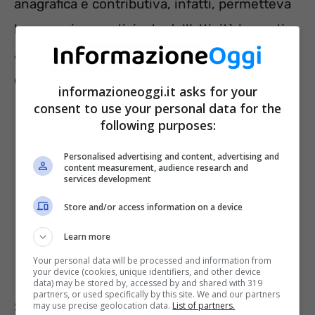
anagrafica e contributiva, infatti, permetteva
la cessazione anticipata dell’attività lavorativa
a coloro che avevano raggiunto i
62 anni
d’età e i 38 anni di contribuzione
.
informazioneoggi.it asks for your
consent to use your personal data for the
following purposes:
Personalised advertising and content, advertising and
content measurement, audience research and
services development
Store and/or access information on a device
Learn more
Your personal data will be processed and information from
your device (cookies, unique identifiers, and other device
data) may be stored by, accessed by and shared with 319
partners, or used specifically by this site. We and our partners
Solo per l’anno 2022, l’ultima Legge di
may use precise geolocation data.
List of partners.