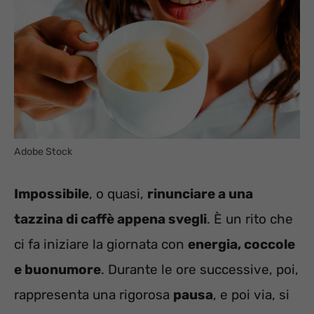
Adobe Stock
Impossibile
, o quasi,
rinunciare a una
tazzina di caffè appena svegli
. È un rito che
ci fa iniziare la giornata con
energia, coccole
e buonumore
. Durante le ore successive, poi,
rappresenta una rigorosa
pausa
, e poi via, si