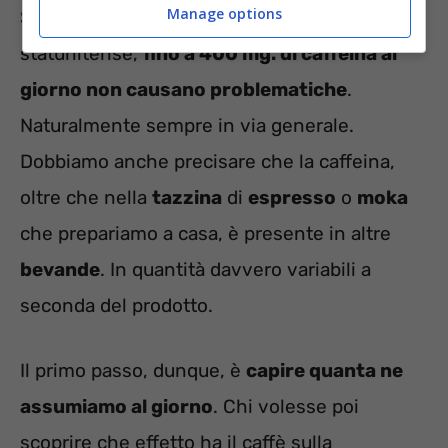
Manage options
Secondo questo noto ente governativo
statunitense,
fino a 400 mg. di caffeina al
giorno non causano problematiche
.
Naturalmente sempre in via generale.
Dobbiamo anche precisare che la caffeina,
oltre che nella
tazzina
di
espresso
o
moka
che prepariamo a casa, è presente in altre
bevande
. In quantità davvero variabili a
seconda del prodotto.
Il primo passo, dunque, è
capire quanta ne
assumiamo al giorno
. Chi volesse poi
scoprire che effetto ha il caffè sulla