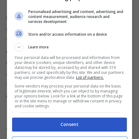
Personalised advertising and content, advertising and
content measurement, audience research and
Nel dubbio
, mentre gli studiosi cercano una
services development
risposta,
che fare
? Gli esperti hanno notato,
Store and/or access information on a device
tra le altre cose, che
la sensibilità alla
Learn more
caffeina varia da persona a persona
. Di
Your personal data will be processed and information from
conseguenza non è detto che a tutti faccia
your device (cookies, unique identifiers, and other device
data) may be stored by, accessed by and shared with 319
partners, or used specifically by this site. We and our partners
alzare la pressione. Su una cosa però sono
may use precise geolocation data.
List of partners.
tutti d’accordo: esiste una certa
quantità di
Some vendors may process your personal data on the basis
of legitimate interest, which you can object to by managing
caffeina
possibilmente
da non superare
.
your options below. Look for a link at the bottom of this page
or in the site menu to manage or withdraw consent in privacy
and cookie settings.
Lo studio di Food And Drug
Consent
Administration