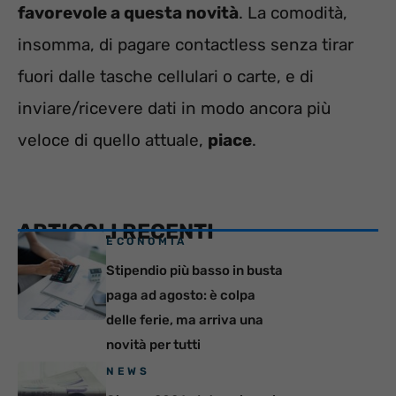
favorevole a questa novità
. La comodità,
insomma, di pagare contactless senza tirar
fuori dalle tasche cellulari o carte, e di
inviare/ricevere dati in modo ancora più
veloce di quello attuale,
piace
.
ARTICOLI RECENTI
ECONOMIA
Stipendio più basso in busta
paga ad agosto: è colpa
delle ferie, ma arriva una
novità per tutti
NEWS