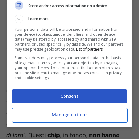
o come una
carta di credito contactless
, e
Store and/or access information on a device
quando invece di sfoderare uno di questi
Learn more
metodi di pagamento
salda il conto
al
Your personal data will be processed and information from
your device (cookies, unique identifiers, and other device
ristorante con le
mani
, (o altra parte del
data) may be stored by, accessed by and shared with 319
partners, or used specifically by this site. We and our partners
corpo) ovviamente suscita
stupore
.
may use precise geolocation data.
List of partners.
Some vendors may process your personal data on the basis
of legitimate interest, which you can object to by managing
Ma non è tutto:
grazie alla moltitudine di
your options below. Look for a link at the bottom of this page
or in the site menu to manage or withdraw consent in privacy
and cookie settings.
impianti
, riesce ad
aprire le porte senza
chiavi
, e a gestire qualsiasi cosa dotata di un
Consent
sensore
. Secondo lui, “
La tecnologia
continua a evolversi, quindi continuo a
Manage options
collezionarne di più . Non vorrei vivere senza
di loro
“. Questi
chip
, in fondo,
non hanno