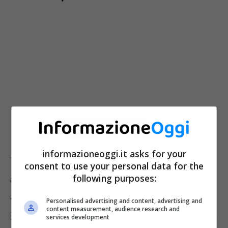
informazioneoggi.it asks for your
“
Le reazioni che noto alla cassa quando è il
consent to use your personal data for the
following purposes:
momento di pagare non hanno prezzo
“,
afferma
entusiasta
il giovane. Uno dei suoi
Personalised advertising and content, advertising and
content measurement, audience research and
chip, infatti, funziona come uno
smartphone
,
services development