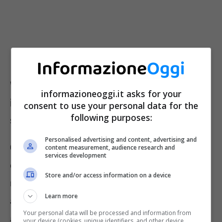
WhatsApp ci blocca l’account se
informazioneoggi.it asks for your
infrangiamo una regola: cosa
consent to use your personal data for the
following purposes:
succede in caso di “scraping”
Personalised advertising and content, advertising and
Ci sono alcune situazion
i specifiche come ad
content measurement, audience research and
services development
esempio la condivisione esagerata di
Store and/or access information on a device
messaggi, di contenuti, l’ingresso insomma
Learn more
all’interno di dinamiche che non
Your personal data will be processed and information from
appartengono più alla quotidianità ma
che si
your device (cookies, unique identifiers, and other device