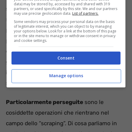
data) may be stored by, accessed by and shared with 319
spingono verso altro
che possono essere
partners, or used specifically by this site. We and our partners
may use precise geolocation data.
List of partners.
segnalate da altri utenti e comportare serie
Some vendors may process your personal data on the basis
of legitimate interest, which you can object to by managing
problematiche per coloro che le mettono in
your options below. Look for a link at the bottom of this page
or in the site menu to manage or withdraw consent in privacy
pratica. Campagne di spamming insomma
and cookie settings.
oppure l’utilizzo di cloni riguardo ad esempio
Consent
gli account WhatsApp.
Ce n’è per tutti i gusti
insomma
. La punizione può arrivare per
Manage options
svariate motivazioni.
Particolarmente perseguite
sono le
cosiddette operazioni che rientrano nel
campo dello “scraping”. Di cosa parliamo in