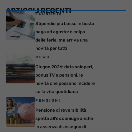
ARTICOLI RECENTI
ECONOMIA
Stipendio più basso in busta
paga ad agosto: è colpa
delle ferie, ma arriva una
novità per tutti
NEWS
Giugno 2026: data scioperi,
bonus TV e pensioni, le
novità che possono incidere
sulla vita quotidiana
PENSIONI
Pensione di reversibilità
spetta all’ex coniuge anche
in assenza di assegno di