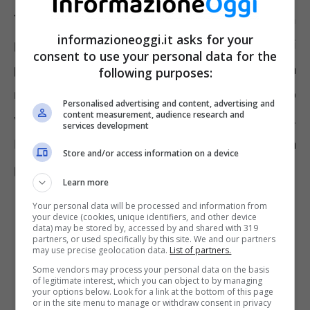
Tra le tante funzioni di WhatsApp una in
informazioneoggi.it asks for your
particolare risulta utile nel momento in cui si
consent to use your personal data for the
parcheggia l’auto
e si teme di non riuscire a
following purposes:
raggiungere facilmente la posizione quando
Personalised advertising and content, advertising and
content measurement, audience research and
vi si dovrà fare ritorno a distanza di ore.
services development
Parliamo della possibilità di condividere la
Store and/or access information on a device
propria posizione sulla chat dell’applicazione.
Learn more
Your personal data will be processed and information from
your device (cookies, unique identifiers, and other device
data) may be stored by, accessed by and shared with 319
partners, or used specifically by this site. We and our partners
may use precise geolocation data.
List of partners.
Some vendors may process your personal data on the basis
of legitimate interest, which you can object to by managing
your options below. Look for a link at the bottom of this page
or in the site menu to manage or withdraw consent in privacy