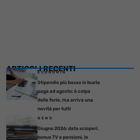
ARTICOLI RECENTI
ECONOMIA
Stipendio più basso in busta
paga ad agosto: è colpa
delle ferie, ma arriva una
novità per tutti
NEWS
Giugno 2026: data scioperi,
bonus TV e pensioni, le