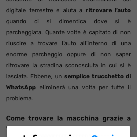
digitale terrestre e aiuta a
ritrovare l’auto
quando ci si dimentica dove si è
parcheggiata. Quante volte è capitato di non
riuscire a trovare l’auto all’interno di una
enorme parcheggio oppure di non saper
ritrovare la stradina sconosciuta in cui si è
lasciata. Ebbene, un
semplice trucchetto di
WhatsApp
eliminerà una volta per tutte il
problema.
Come trovare la macchina grazie a
WhatsApp