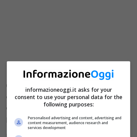
Canone Rai, ecco quali sono le
informazioneoggi.it asks for your
categoria che possono
consent to use your personal data for the
following purposes:
ottenere l’esenzione dal suo
pagamento
Personalised advertising and content, advertising and
content measurement, audience research and
services development
La prima categoria che risulta esentata in