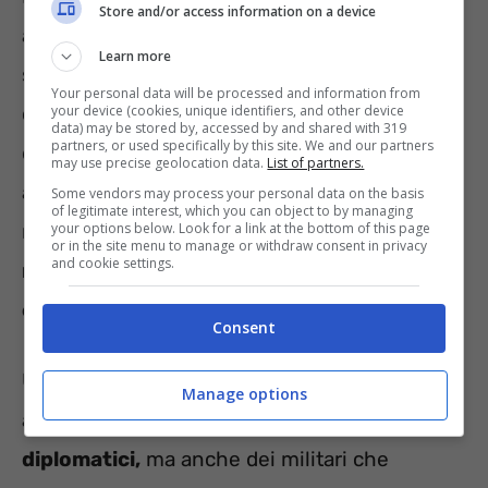
Store and/or access information on a device
automatico dal pagamento del canone rai,
Learn more
s
ono le persone over 75
. Questo però a patto
Your personal data will be processed and information from
che il loro reddito non risulti superiore a
your device (cookies, unique identifiers, and other device
data) may be stored by, accessed by and shared with 319
partners, or used specifically by this site. We and our partners
quanto stabilito dalla legge. Oltre infatti ad
may use precise geolocation data.
List of partners.
avere più di settantacinque anni, è anche
Some vendors may process your personal data on the basis
of legitimate interest, which you can object to by managing
necessario che il richiedente
your options below. Look for a link at the bottom of this page
abbia un
or in the site menu to manage or withdraw consent in privacy
and cookie settings.
reddito Isee inferiore alla cifra di ventimila
euro anno.
Consent
Un’altra categoria che viene sollevata in
Manage options
automatico dal pagamento
è quella dei
diplomatici,
ma anche dei militari che