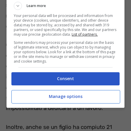
stipendio di marzo 2022, gli
Assegni al
Learn more
nucleo familiare
(ANF)
per nuclei familiari
Your personal data will be processed and information from
your device (cookies, unique identifiers, and other device
data) may be stored by, accessed by and shared with 319
con figli non saranno più erogati.
partners, or used specifically by this site. We and our partners
may use precise geolocation data.
List of partners.
Some vendors may process your personal data on the basis
Gli ANF e gli assegni familiari (AF) saranno
of legitimate interest, which you can object to by managing
your options below. Look for a link at the bottom of this page
erogati solo se il nucleo familiare è composto
or in the site menu to manage or withdraw consent in privacy
and cookie settings.
da fratelli, sorelle o da nipoti con un’età
inferiore ai 18 anni. Il limite di età non si
Consent
applica se tali parenti si trovano in una
Manage options
situazione di disabilità permanente e
impossibilitati a dedicarsi a un lavoro.
Inoltre, anche se un figlio ha compiuto 21