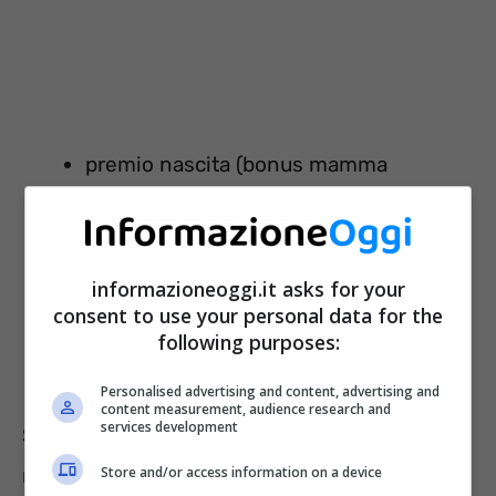
premio nascita (bonus mamma
domani);
bonus tre figli;
bonus bebè (assegno di natalità);
informazioneoggi.it asks for your
consent to use your personal data for the
ANF e detrazioni per i figli a carico al di
following purposes:
sotto dei 21 anni
Personalised advertising and content, advertising and
content measurement, audience research and
services development
Saranno soprattutto questi ultimi a subire una
rilevante cambiamento. Infatti, a partire dallo
Store and/or access information on a device