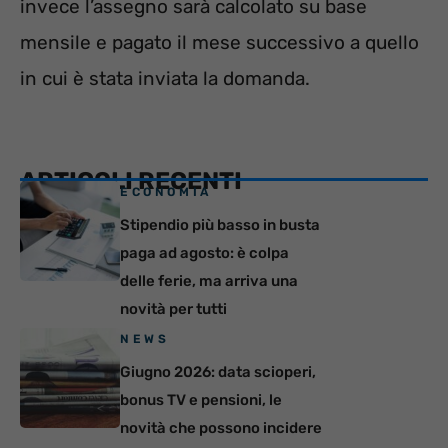
invece l’assegno sarà calcolato su base
mensile e pagato il mese successivo a quello
in cui è stata inviata la domanda.
ARTICOLI RECENTI
ECONOMIA
Stipendio più basso in busta
paga ad agosto: è colpa
delle ferie, ma arriva una
novità per tutti
NEWS
Giugno 2026: data scioperi,
bonus TV e pensioni, le
novità che possono incidere