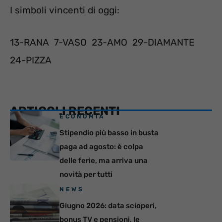
I simboli vincenti di oggi:
13-RANA 7-VASO 23-AMO 29-DIAMANTE
24-PIZZA
ARTICOLI RECENTI
ECONOMIA
Stipendio più basso in busta
paga ad agosto: è colpa
delle ferie, ma arriva una
novità per tutti
NEWS
Giugno 2026: data scioperi,
bonus TV e pensioni, le