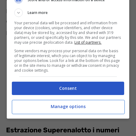
per la convalida del conto, depositare la cifra
Learn more
desiderata e a questo punto siete pronti per
Your personal data will be processed and information from
your device (cookies, unique identifiers, and other device
provare a vincere.
data) may be stored by, accessed by and shared with 319
partners, or used specifically by this site. We and our partners
may use precise geolocation data.
List of partners.
Some vendors may process your personal data on the basis
of legitimate interest, which you can object to by managing
your options below. Look for a link at the bottom of this page
or in the site menu to manage or withdraw consent in privacy
and cookie settings.
Consent
Manage options
Estrazione
Superenalotto i numeri