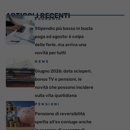
ARTICOLI RECENTI
ECONOMIA
Stipendio più basso in busta
paga ad agosto: è colpa
delle ferie, ma arriva una
novità per tutti
NEWS
Giugno 2026: data scioperi,
bonus TV e pensioni, le
novità che possono incidere
sulla vita quotidiana
PENSIONI
Pensione di reversibilità
spetta all’ex coniuge anche
in assenza di assegno di