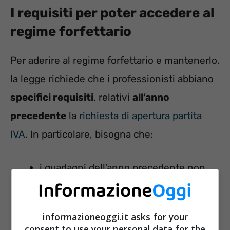
I requisiti per poter accedere al
regime forfettario
Per aderire al regime forfettario e mantenerlo,
la legge richiede che i professionisti abbiano
specifici requisiti
, relativi
all’anno
precedente
la
richiesta di apertura partita
IVA
. In particolare, bisogna che:
i guadagni dell’anno precedente non
superino la soglia massima delle
entrate annue, che variano a seconda
informazioneoggi.it asks for your
dell’attività svolta. Tale soglia va
dai
consent to use your personal data for the