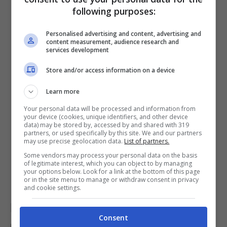
following purposes:
25.000 ai 50.000 euro
;
le spese per il lavoro dipendente o
Personalised advertising and content, advertising and
content measurement, audience research and
relative al pagamento di collaboratori
services development
non superino i
5.000 euro
lordi annui;
Store and/or access information on a device
il totale al lordo dei beni strumentali
Learn more
nell’anno precedente non superi i
Your personal data will be processed and information from
your device (cookies, unique identifiers, and other device
20.000 euro
;
data) may be stored by, accessed by and shared with 319
partners, or used specifically by this site. We and our partners
altri eventuali redditi da lavoro
may use precise geolocation data.
List of partners.
Some vendors may process your personal data on the basis
dipendente o pensione non siano
of legitimate interest, which you can object to by managing
your options below. Look for a link at the bottom of this page
superiori ai
30.000
euro annui.
or in the site menu to manage or withdraw consent in privacy
and cookie settings.
Il regime forfettario può essere
Consent
mantenuto anche da un