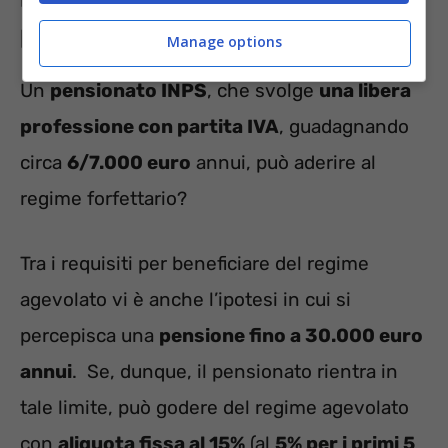
pensionato?
Manage options
Un
pensionato INPS
, che svolge
una libera
professione con partita IVA
, guadagnando
circa
6/7.000 euro
annui, può aderire al
regime forfettario?
Tra i requisiti per beneficiare del regime
agevolato vi è anche l’ipotesi in cui si
percepisca una
pensione fino a 30.000 euro
annui
. Se, dunque, il pensionato rientra in
tale limite, può godere del regime agevolato
con
aliquota fissa al 15%
(al
5% per i primi 5