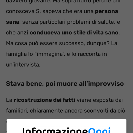
davvero giovane. Ma soprattutto perché chi
conosceva S. sapeva che era una
persona
sana
, senza particolari problemi di salute, e
che anzi
conduceva uno stile di vita sano
.
Ma cosa può essere successo, dunque? La
famiglia lo “immagina”, e lo racconta in
un’intervista.
Stava bene, poi muore all’improvviso
La
ricostruzione dei fatti
viene esposta dai
familiari, chiaramente ancora sconvolti da ciò
che è successo.
Il giorno prima della
tragedia
, S. era andato a fare il “booster”, la