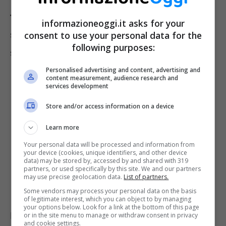
terza dose di vaccino
. Consapevole di fare il
informazioneoggi.it asks for your
suo dovere di cittadino, per tutelare la sua
consent to use your personal data for the
following purposes:
salute e quella degli altri.
Personalised advertising and content, advertising and
content measurement, audience research and
services development
Store and/or access information on a device
Learn more
Your personal data will be processed and information from
your device (cookies, unique identifiers, and other device
data) may be stored by, accessed by and shared with 319
partners, or used specifically by this site. We and our partners
may use precise geolocation data.
List of partners.
Some vendors may process your personal data on the basis
of legitimate interest, which you can object to by managing
your options below. Look for a link at the bottom of this page
Poi tutto è successo così, improvvisamente e
or in the site menu to manage or withdraw consent in privacy
and cookie settings.