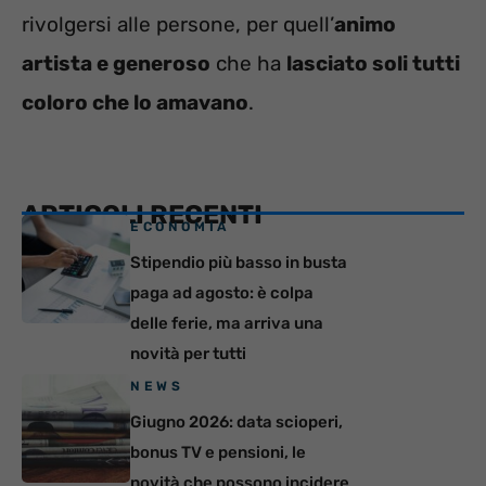
rivolgersi alle persone, per quell’
animo
artista e generoso
che ha
lasciato soli tutti
coloro che lo amavano
.
ARTICOLI RECENTI
ECONOMIA
Stipendio più basso in busta
paga ad agosto: è colpa
delle ferie, ma arriva una
novità per tutti
NEWS
Giugno 2026: data scioperi,
bonus TV e pensioni, le
novità che possono incidere