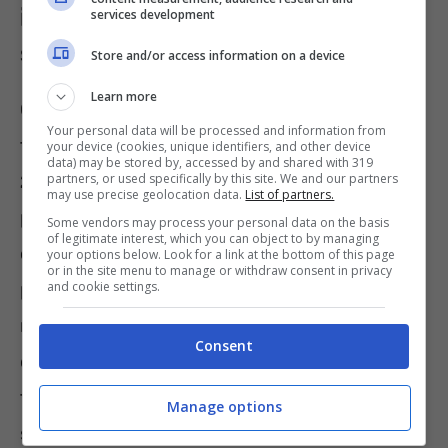
il contributo economico dello
services development
stato?
Store and/or access information on a device
Learn more
Questo però, a patto che i soggiorni vengano
Your personal data will be processed and information from
fatti
entro la data ultima del 1 Novembre
your device (cookies, unique identifiers, and other device
data) may be stored by, accessed by and shared with 319
2022.
Il bonus vacanza varato dall’Istituto di
partners, or used specifically by this site. We and our partners
may use precise geolocation data.
List of partners.
previdenza prevede in alcuni casi anche la
Some vendors may process your personal data on the basis
of legitimate interest, which you can object to by managing
copertura totale dell’intero costo del
your options below. Look for a link at the bottom of this page
or in the site menu to manage or withdraw consent in privacy
pacchetto vacanze scelto. Bisogna
and cookie settings.
naturalmente rispettare alcuni requisiti e
Consent
condizioni, come quella di affidarsi ad un ente
terzo, come le agenzie che operano nel
Manage options
settore. Lo scopo infatti è in primo luogo
di