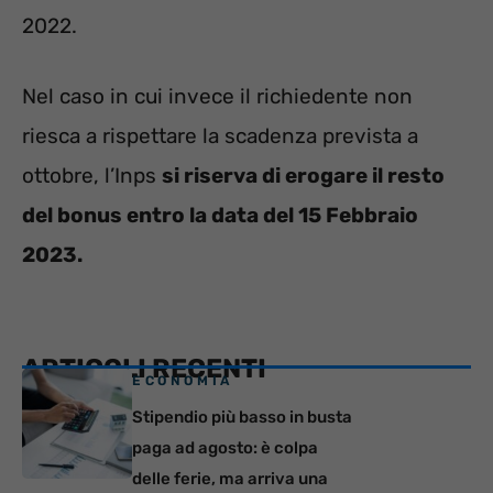
2022.
Nel caso in cui invece il richiedente non
riesca a rispettare la scadenza prevista a
ottobre, l’Inps
si riserva di erogare il resto
del bonus entro la data del 15 Febbraio
2023.
ARTICOLI RECENTI
ECONOMIA
Stipendio più basso in busta
paga ad agosto: è colpa
delle ferie, ma arriva una