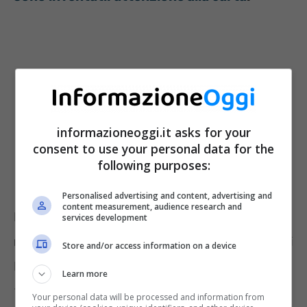
informazioneoggi.it asks for your
consent to use your personal data for the
following purposes:
Personalised advertising and content, advertising and
content measurement, audience research and
E negli ultimi giorni è stata segnalata una
services development
nuova truffa informatica che sfrutta il nome di
Store and/or access information on a device
PostePay. Inizia tutto con un Sms con scritto
Learn more
“La tua Postepay sarà subito bloccata”.
In
Your personal data will be processed and information from