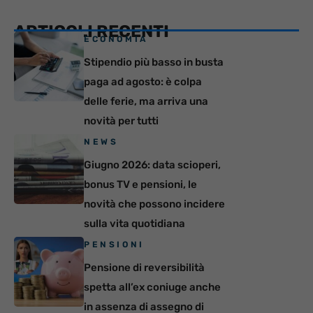
ARTICOLI RECENTI
ECONOMIA
Stipendio più basso in busta
paga ad agosto: è colpa
delle ferie, ma arriva una
novità per tutti
NEWS
Giugno 2026: data scioperi,
bonus TV e pensioni, le
novità che possono incidere
sulla vita quotidiana
PENSIONI
Pensione di reversibilità
spetta all’ex coniuge anche
in assenza di assegno di