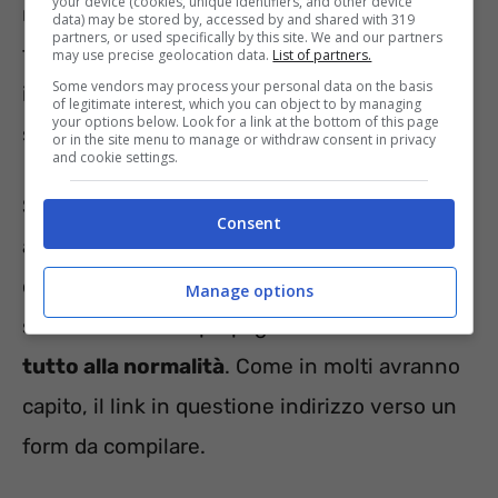
your device (cookies, unique identifiers, and other device
realtà sono stati segnalati per dare inizio alla
data) may be stored by, accessed by and shared with 319
partners, or used specifically by this site. We and our partners
forte anche dei messaggi simili ma non
may use precise geolocation data.
List of partners.
Some vendors may process your personal data on the basis
identici a questo, spesso con un italiano
of legitimate interest, which you can object to by managing
your options below. Look for a link at the bottom of this page
sgrammaticato.
or in the site menu to manage or withdraw consent in privacy
and cookie settings.
Subito dopo questo avviso, viene richiesto
Consent
all’utente che riceve questo messaggio di
cliccare sul link in allegato per poter
Manage options
sbloccare la carta prepagata
e far tornare
tutto alla normalità
. Come in molti avranno
capito, il link in questione indirizzo verso un
form da compilare.