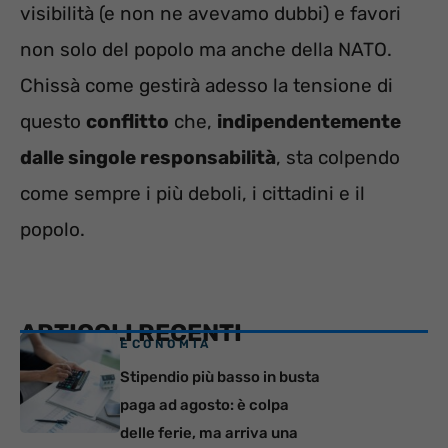
visibilità (e non ne avevamo dubbi) e favori
non solo del popolo ma anche della NATO.
Chissà come gestirà adesso la tensione di
questo
conflitto
che,
indipendentemente
dalle singole responsabilità
, sta colpendo
come sempre i più deboli, i cittadini e il
popolo.
ARTICOLI RECENTI
ECONOMIA
Stipendio più basso in busta
paga ad agosto: è colpa
delle ferie, ma arriva una