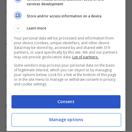
un insegnante di storia ritrovatosi di colpo
services development
(ma pensa un po’) presidente dell’Ucraina. Le
Store and/or access information on a device
sue interpretazioni, divenute virali
Learn more
soprattutto sui social, hanno senza dubbio
Your personal data will be processed and information from
contribuito a spingere il popolo ucraino a
your device (cookies, unique identifiers, and other device
data) may be stored by, accessed by and shared with 319
partners, or used specifically by this site. We and our partners
sceglierlo nelle
elezioni del 2019
, quando
may use precise geolocation data.
List of partners.
appunto
stracciò l’allora presidente
Petro
Some vendors may process your personal data on the basis
of legitimate interest, which you can object to by managing
Porošenko
con il 73,2% dei voti a suo favore.
your options below. Look for a link at the bottom of this page
or in the site menu to manage or withdraw consent in privacy
and cookie settings.
“
Servitore del popolo
” era anche il nome del
Consent
partito politico
che Zelensky usò per
accedere alle elezioni. Alcuni videro il tutto
Manage options
come una burla mentre altri come l’unica