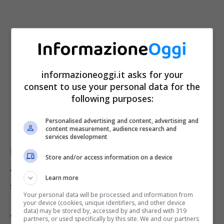
informazioneoggi.it asks for your
Pensione, attenzione: chi non invia questo
consent to use your personal data for the
following purposes:
modulo entro il 28 febbraio perde
l’assegno
Personalised advertising and content, advertising and
content measurement, audience research and
services development
Libretti di risparmio, Poste Italiane
Store and/or access information on a device
avverte: tutto quello che c’è da
Learn more
sapere
Your personal data will be processed and information from
your device (cookies, unique identifiers, and other device
data) may be stored by, accessed by and shared with 319
Abbiamo già visto
quanti soldi è opportuno
partners, or used specifically by this site. We and our partners