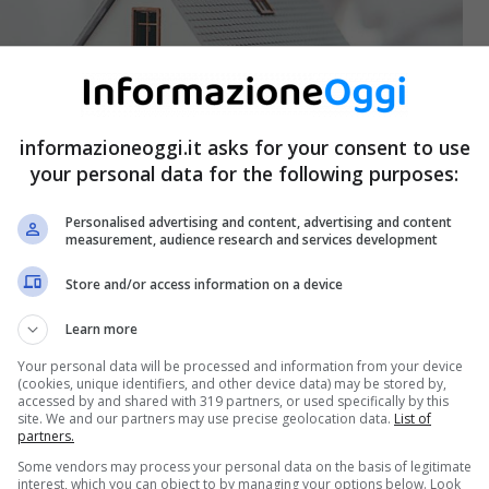
informazioneoggi.it asks for your consent to use
your personal data for the following purposes:
Personalised advertising and content, advertising and content
measurement, audience research and services development
Store and/or access information on a device
Learn more
Your personal data will be processed and information from your device
(cookies, unique identifiers, and other device data) may be stored by,
accessed by and shared with 319 partners, or used specifically by this
iderio non troppo nascosto di molti genitori.
Un
site. We and our partners may use precise geolocation data.
List of
partners.
iventare meno proibitiva se si utilizzano gli strumenti
Some vendors may process your personal data on the basis of legitimate
interest, which you can object to by managing your options below. Look