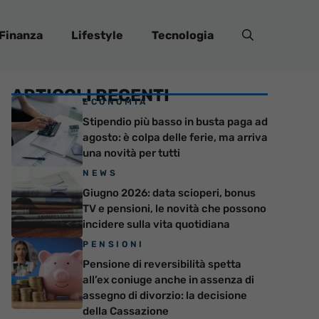
Finanza
Lifestyle
Tecnologia
ARTICOLI RECENTI
ECONOMIA
Stipendio più basso in busta paga ad
agosto: è colpa delle ferie, ma arriva
una novità per tutti
NEWS
Giugno 2026: data scioperi, bonus
TV e pensioni, le novità che possono
incidere sulla vita quotidiana
PENSIONI
Pensione di reversibilità spetta
all’ex coniuge anche in assenza di
assegno di divorzio: la decisione
della Cassazione