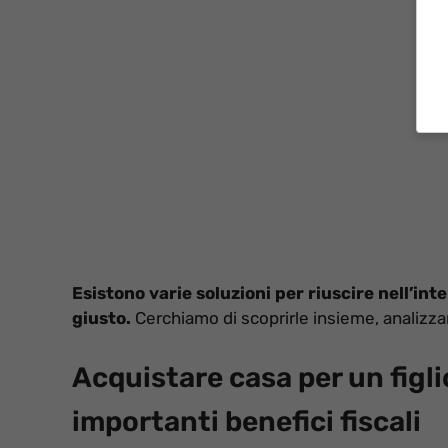
Esistono varie soluzioni per riuscire nell’i
giusto.
Cerchiamo di scoprirle insieme, analizz
Acquistare casa per un figl
importanti benefici fiscali