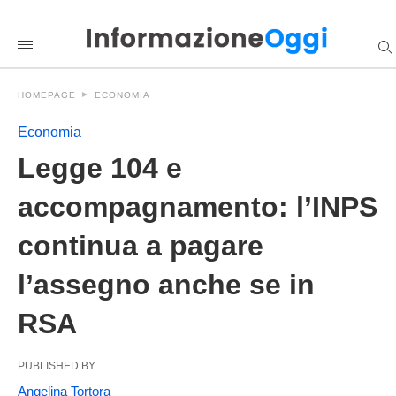
Legge+104+e+accompagnamento%3A+l%26%238217%3BINP
informazioneoggi
/2026/05/16/legge-
104-
e-
accompagnamento-
HOMEPAGE
ECONOMIA
linps-
continua-
a-
Economia
pagare-
lassegno-
Legge 104 e
anche-
se-
accompagnamento: l’INPS
in-
rsa/amp/
continua a pagare
l’assegno anche se in
RSA
PUBLISHED BY
Angelina Tortora