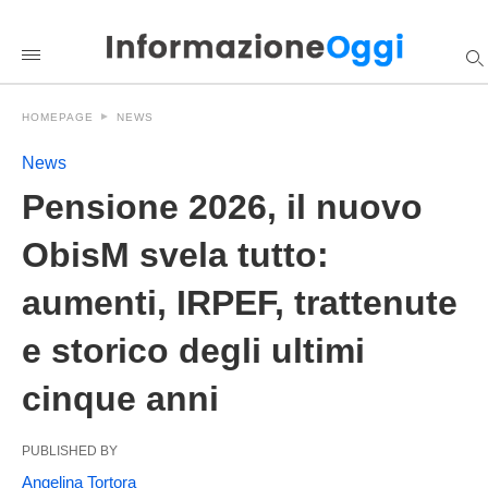
Pensione+2026%2C+il+nuovo+ObisM+svela+tutto%3A+aumenti
informazioneoggi
/2026/05/11/pensione-
2026-
il-
nuovo-
HOMEPAGE
NEWS
obism-
svela-
tutto-
News
aumenti-
irpef-
Pensione 2026, il nuovo
trattenute-
e-
ObisM svela tutto:
storico-
degli-
ultimi-
aumenti, IRPEF, trattenute
cinque-
anni/amp/
e storico degli ultimi
cinque anni
PUBLISHED BY
Angelina Tortora