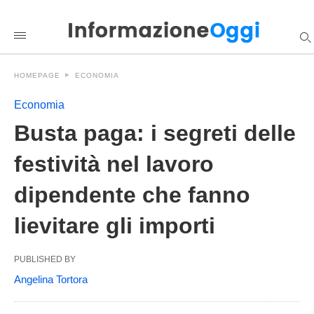
Busta+paga%3A+i+segreti+delle+festivit%C3%A0+nel+lavoro+d
informazioneoggi
/2026/05/06/busta-
paga-
i-
segreti-
HOMEPAGE
ECONOMIA
delle-
festivita-
nel-
Economia
lavoro-
dipendente-
Busta paga: i segreti delle
che-
fanno-
festività nel lavoro
lievitare-
gli-
importi/amp/
dipendente che fanno
lievitare gli importi
PUBLISHED BY
Angelina Tortora