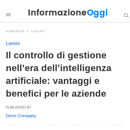
Il+controllo+di+gestione+nell%E2%80%99era+dell%E2%80%99i
informazioneoggi
/2025/12/18/il-
controllo-
di-
gestione-
HOMEPAGE
LAVORO
nellera-
dellintelligenza-
artificiale-
Lavoro
vantaggi-
e-
Il controllo di gestione
benefici-
per-
nell’era dell’intelligenza
le-
aziende/amp/
artificiale: vantaggi e
benefici per le aziende
PUBLISHED BY
Dmm Company