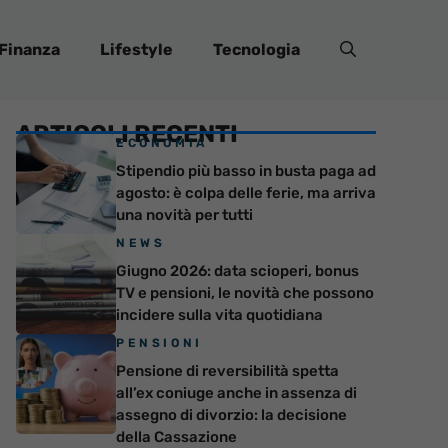
Finanza
Lifestyle
Tecnologia
ARTICOLI RECENTI
ECONOMIA
Stipendio più basso in busta paga ad
agosto: è colpa delle ferie, ma arriva
una novità per tutti
NEWS
Giugno 2026: data scioperi, bonus
TV e pensioni, le novità che possono
incidere sulla vita quotidiana
PENSIONI
Pensione di reversibilità spetta
all’ex coniuge anche in assenza di
assegno di divorzio: la decisione
della Cassazione