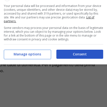
Your personal data will be processed and information from your device
(cookies, unique identifiers, and other device data) may be stored by,
 – informazioneoggi.it
accessed by and shared with 319 partners, or used specifically by this
site. We and our partners may use precise geolocation data.
List of
partners.
per giugno 2024,
ed è il caso dell’acconto IMU, del
Some vendors may process your personal data on the basis of legitimate
e sui redditi per l’anno in corso ed altre ancora. Un
interest, which you can object to by managing your options below. Look
endenti, partite Iva e pensionati. Da tener presente
for a link at the bottom of this page or in the site menu to manage or
withdraw consent in privacy and cookie settings.
SEE per l’assegno unico, al pari di quello per la
ai.
Manage options
Consent
cadenza dell’acconto IMU,
in virtù dello slittamento
oiché cade di domenica. Per il pagamento della prima
no.