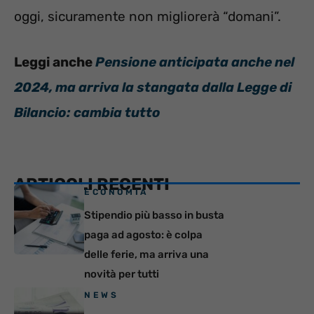
oggi, sicuramente non migliorerà “domani”.
Leggi anche
Pensione anticipata anche nel
2024, ma arriva la stangata dalla Legge di
Bilancio: cambia tutto
ARTICOLI RECENTI
ECONOMIA
Stipendio più basso in busta
paga ad agosto: è colpa
delle ferie, ma arriva una
novità per tutti
NEWS