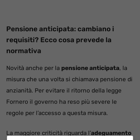
Pensione anticipata: cambiano i
requisiti? Ecco cosa prevede la
normativa
Novità anche per la
pensione anticipata
, la
misura che una volta si chiamava pensione di
anzianità. Per evitare il ritorno della legge
Fornero il governo ha reso più severe le
regole per l’accesso a questa misura.
La maggiore criticità riguarda l’
adeguamento