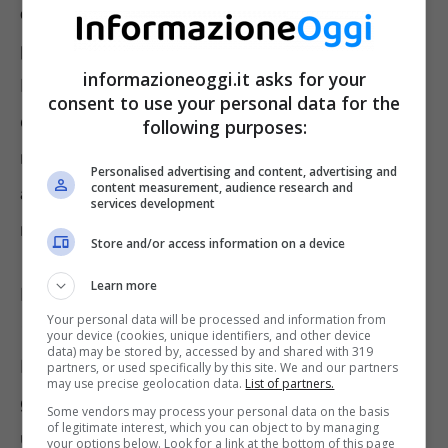
con le speranze di vita
che regola i requisiti
per accedere alla pensione. Secondo la legge
informazioneoggi.it asks for your
Fornero l’adeguamento avviene ogni due anni
consent to use your personal data for the
e riguarda o il requisito dell’età anagrafica o il
following purposes:
requisito contributivo. Tuttavia, negli ultimi
Personalised advertising and content, advertising and
content measurement, audience research and
anni ad aumentare è sempre stato il primo
services development
requisito.
Store and/or access information on a device
Learn more
Non si capisce come mai gli addetti al lavoro
Your personal data will be processed and information from
“non avevano notato”
che nella legge di
your device (cookies, unique identifiers, and other device
data) may be stored by, accessed by and shared with 319
Bilancio era prevista questa norma: dal 1°
partners, or used specifically by this site. We and our partners
may use precise geolocation data.
List of partners.
gennaio 2024 anche i
requisiti contributivi
Some vendors may process your personal data on the basis
of legitimate interest, which you can object to by managing
utili per la pensione anticipata dovranno
your options below. Look for a link at the bottom of this page