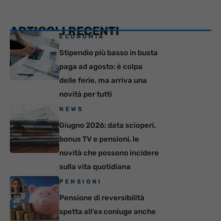
ARTICOLI RECENTI
ECONOMIA
Stipendio più basso in busta
paga ad agosto: è colpa
delle ferie, ma arriva una
novità per tutti
NEWS
Giugno 2026: data scioperi,
bonus TV e pensioni, le
novità che possono incidere
sulla vita quotidiana
PENSIONI
Pensione di reversibilità
spetta all’ex coniuge anche