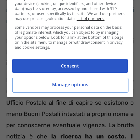
your device (cookies, unique identifiers, and other device
data) may be stored by, accessed by and shared with 319
attenzione a scadenza e prescrizione, si
partners, or used specifically by this site. We and our partners
may use precise geolocation data.
List of partners.
rischia di perdere tutto
Some vendors may process your personal data on the basis
of legitimate interest, which you can object to by managing
your options below. Look for a link at the bottom of this page
La procedura per risalire a Buoni
or in the site menu to manage or withdraw consent in privacy
and cookie settings.
Fruttiferi di cui si è intestatari (o co-
intestatari)
Consent
La buona notizia è che è possibile presentare
Manage options
un’apposita richiesta presso un qualsiasi
Ufficio Postale al fine di capire se esistono o
meno Buoni Postali intestati a proprio nome e
per conoscerne eventuale vigenza. La brutta
notizia è che
la ricerca ha un costo.
Il