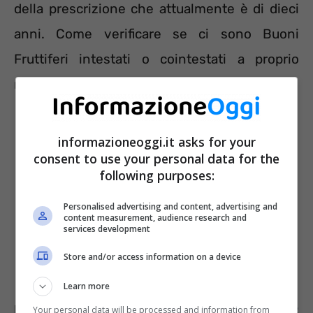
della prescrizione che attualmente è di dieci
anni. Come verificare se ci sono Buoni
Fruttiferi intestati o cointestati a proprio
nome?
informazioneoggi.it asks for your
consent to use your personal data for the
following purposes:
Personalised advertising and content, advertising and
content measurement, audience research and
services development
Store and/or access information on a device
Learn more
Leggi anche >>>
Buoni fruttiferi postali:
Your personal data will be processed and information from