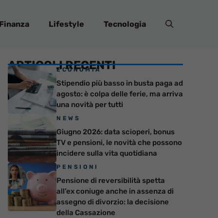
Finanza
Lifestyle
Tecnologia
ARTICOLI RECENTI
ECONOMIA
Stipendio più basso in busta paga ad
agosto: è colpa delle ferie, ma arriva
una novità per tutti
NEWS
Giugno 2026: data scioperi, bonus
TV e pensioni, le novità che possono
incidere sulla vita quotidiana
PENSIONI
Pensione di reversibilità spetta
all’ex coniuge anche in assenza di
assegno di divorzio: la decisione
della Cassazione