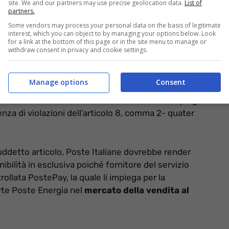
site. We and our partners may use precise geolocation data.
List of
partners.
Some vendors may process your personal data on the basis of legitimate
interest, which you can object to by managing your options below. Look
for a link at the bottom of this page or in the site menu to manage or
withdraw consent in privacy and cookie settings.
 i dettagli – informazioneoggi.it
imento,
dopo alcune segnalazioni giunte dove si
Manage options
Consent
 beni o servizi a taluni concorrenti di PostePay, che ne
procedimento nei confronti di Poste Italiane, spiega
enza di violazioni dell’articolo 8, comma 2- quater
 suddetto articolo, Poste Italiane dovrebbe render
nibilità in esclusiva poiché fornitore del servizio
rollata PostePay, la quale li impiega per la
rte Poste Energia nel
mercato della vendita al