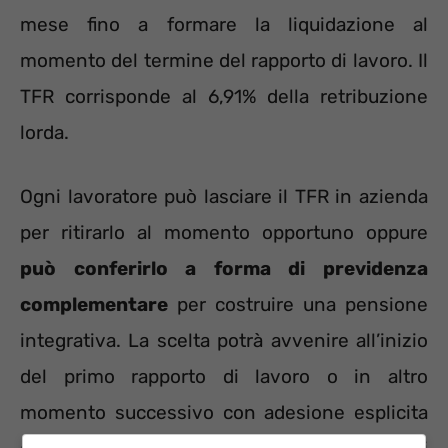
mese fino a formare la liquidazione al
momento del termine del rapporto di lavoro. Il
TFR corrisponde al 6,91% della retribuzione
lorda.
Ogni lavoratore può lasciare il TFR in azienda
per ritirarlo al momento opportuno oppure
può conferirlo a forma di previdenza
complementare
per costruire una pensione
integrativa. La scelta potrà avvenire all’inizio
del primo rapporto di lavoro o in altro
momento successivo con adesione esplicita