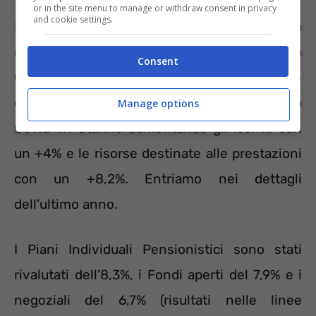
or in the site menu to manage or withdraw consent in privacy
and cookie settings.
La Commissione di Vigilanza in un report ha
rivelato come il comparto della Previdenza
Consent
Complementare sia in ripresa dopo le
difficoltà legate al periodo della pandemia da
Manage options
Covid 19. Stanno aumentando gli iscritti con
un +4% e le risorse destinate alle prestazioni
con un +8,2%. Entriamo nei dettagli
dell’ultimo anno.
I Piani Individuali Pensionistici sono stati
rivalutati dell’8,3%, i Fondi aperti del 7,9% e i
negoziali del 6,7% (risultati nelle linee