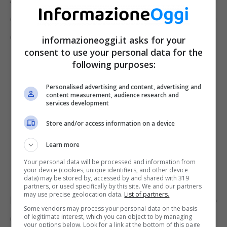
al Fondo pensione entro sei mesi
dall’assunzione o con adesione tacita se non
compie una scelta.
informazioneoggi.it asks for your
consent to use your personal data for the
following purposes:
Personalised advertising and content, advertising and
content measurement, audience research and
services development
Store and/or access information on a device
Learn more
Your personal data will be processed and information from
your device (cookies, unique identifiers, and other device
data) may be stored by, accessed by and shared with 319
partners, or used specifically by this site. We and our partners
may use precise geolocation data.
List of partners.
Il rendimento del Fondo pensione
Some vendors may process your personal data on the basis
oggi è più alto
of legitimate interest, which you can object to by managing
your options below. Look for a link at the bottom of this page