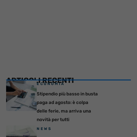
ARTICOLI RECENTI
ECONOMIA
Stipendio più basso in busta
paga ad agosto: è colpa
delle ferie, ma arriva una
novità per tutti
NEWS