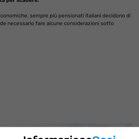
i economiche, sempre più pensionati italiani decidono di
nde necessario fare alcune considerazioni sotto