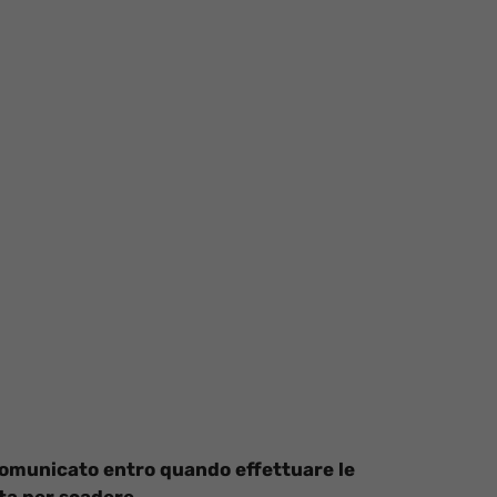
ha comunicato entro quando effettuare le
sta per scadere.