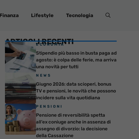
Finanza
Lifestyle
Tecnologia
ARTICOLI RECENTI
ECONOMIA
Stipendio più basso in busta paga ad
agosto: è colpa delle ferie, ma arriva
una novità per tutti
NEWS
Giugno 2026: data scioperi, bonus
TV e pensioni, le novità che possono
incidere sulla vita quotidiana
PENSIONI
Pensione di reversibilità spetta
all’ex coniuge anche in assenza di
assegno di divorzio: la decisione
della Cassazione