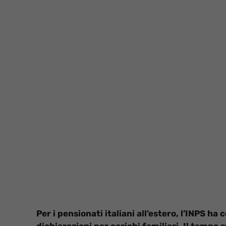
Per i pensionati italiani all’estero, l’INPS 
dichiarazioni per carichi familiari. Il tempo 