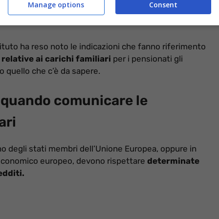
Manage options
Consent
ituto ha reso noto le indicazioni che fanno riferimento
relative ai carichi familiari
per i pensionati gli
to quello che c’è da sapere.
o quando comunicare le
ari
 uno degli stati membri dell’Unione Europea, oppure in
o economico europeo, devono rispettare
determinate
edditi.