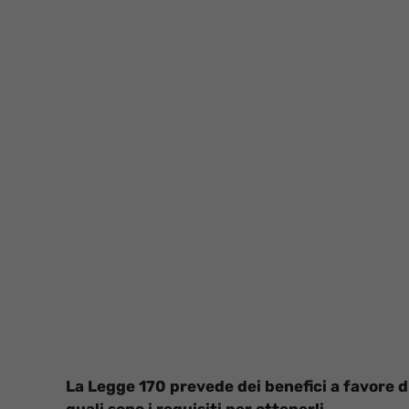
La Legge 170 prevede dei benefici a favore d
quali sono i requisiti per ottenerli.