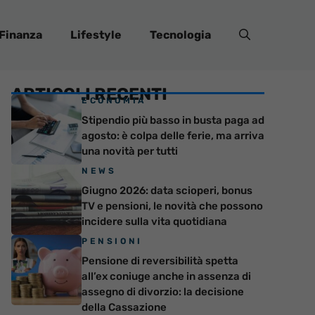
Finanza
Lifestyle
Tecnologia
ARTICOLI RECENTI
ECONOMIA
Stipendio più basso in busta paga ad
agosto: è colpa delle ferie, ma arriva
una novità per tutti
NEWS
Giugno 2026: data scioperi, bonus
TV e pensioni, le novità che possono
incidere sulla vita quotidiana
PENSIONI
Pensione di reversibilità spetta
all’ex coniuge anche in assenza di
assegno di divorzio: la decisione
della Cassazione