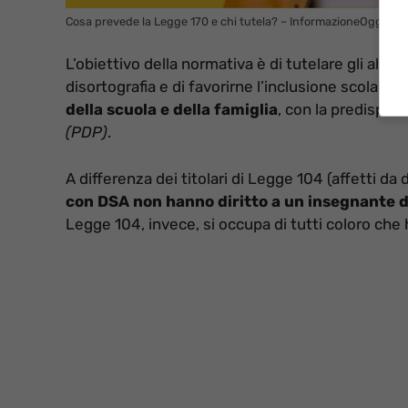
Cosa prevede la Legge 170 e chi tutela? – InformazioneOggi.it
L’obiettivo della normativa è di tutelare gli alunni 
disortografia e di favorirne l’inclusione scolastica
della scuola e della famiglia
, con la predispos
(PDP)
.
A differenza dei titolari di Legge 104 (affetti da di
con DSA non hanno diritto a un insegnante 
Legge 104, invece, si occupa di tutti coloro che 