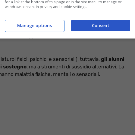
for a link at the bottom of this page or in the site menu to manage or
withdraw consent in privacy and cookie settings.
colpiti disturbi quali dislessia, discalculia, disgrafia e
Manage options
Consent
. A tal fine,
prevede il coinvolgimento dell’ASL,
izione di un apposito
Piano Didattico Personalizzato
sturbi fisici, psichici e sensoriali), tuttavia,
gli alunni
di sostegno
, ma a strumenti di sussidio alternativi. La
hanno malattia fisiche, mentali o sensoriali.