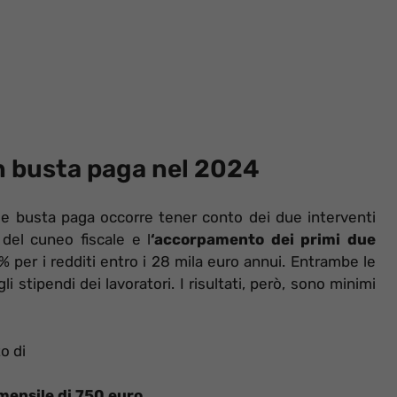
in busta paga nel 2024
le busta paga occorre tener conto dei due interventi
 del cuneo fiscale e l
‘accorpamento dei primi due
% per i redditi entro i 28 mila euro annui. Entrambe le
li stipendi dei lavoratori. I risultati, però, sono minimi
o di
mensile di 750 euro
,