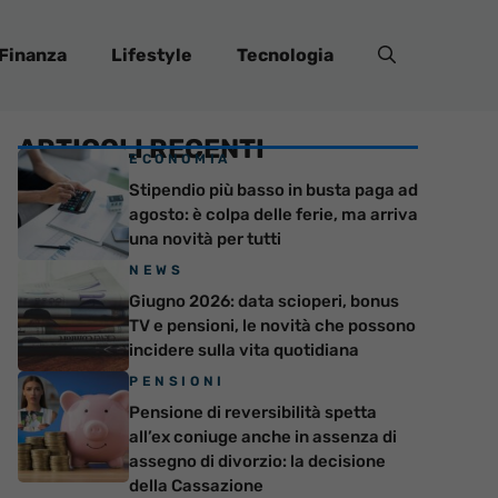
Finanza
Lifestyle
Tecnologia
ARTICOLI RECENTI
ECONOMIA
Stipendio più basso in busta paga ad
agosto: è colpa delle ferie, ma arriva
una novità per tutti
NEWS
Giugno 2026: data scioperi, bonus
TV e pensioni, le novità che possono
incidere sulla vita quotidiana
PENSIONI
Pensione di reversibilità spetta
all’ex coniuge anche in assenza di
assegno di divorzio: la decisione
della Cassazione