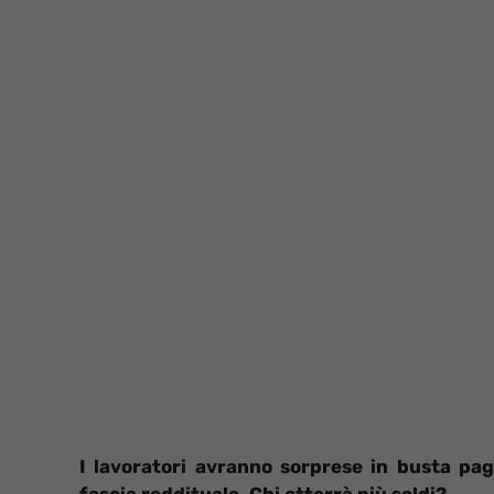
I lavoratori avranno sorprese in busta pa
fascia reddituale. Chi otterrà più soldi?