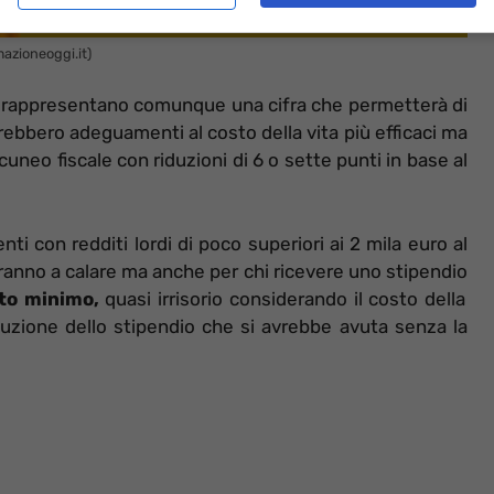
mazioneoggi.it)
a rappresentano comunque una cifra che permetterà di
rrebbero adeguamenti al costo della vita più efficaci ma
cuneo fiscale con riduzioni di 6 o sette punti in base al
i con redditi lordi di poco superiori ai 2 mila euro al
ranno a calare ma anche per chi ricevere uno stipendio
nto minimo,
quasi irrisorio considerando il costo della
iduzione dello stipendio che si avrebbe avuta senza la