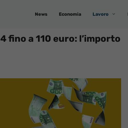
News
Economia
Lavoro
24 fino a 110 euro: l’importo