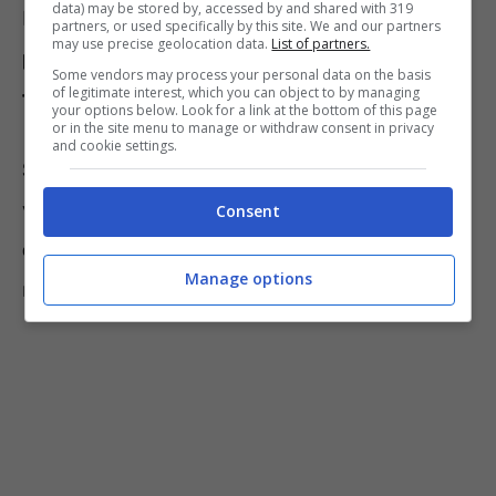
data) may be stored by, accessed by and shared with 319
Naturalmente
per qualche tempo non andrà
partners, or used specifically by this site. We and our partners
may use precise geolocation data.
List of partners.
più irrigata, in modo da farle assorbire
Some vendors may process your personal data on the basis
of legitimate interest, which you can object to by managing
tutta l’umidità che si era accumulata.
your options below. Look for a link at the bottom of this page
or in the site menu to manage or withdraw consent in privacy
and cookie settings.
Se invece, di contro, siamo partiti per le
vacanze e abbiamo lasciato le
piante
Consent
completamente senza acqua
, possiamo
Manage options
rimediare in questo modo: