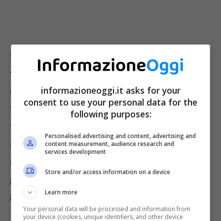
Nel primo caso possiamo
tentare il tutto per
tutto anche se la pianta è colma di acqua e
informazioneoggi.it asks for your
sta marcendo.
Dobbiamo per prima cosa
consent to use your personal data for the
toglierla dal vaso ed eliminare il terriccio
following purposes:
troppo bagnato, insieme alle radici che ormai
Personalised advertising and content, advertising and
sono morte. La pulizia va fatta delicatamente
content measurement, audience research and
services development
ma bisogna fare un lavoro completo. Poi
Store and/or access information on a device
prendiamo del nuovo terriccio e rinvasiamo
Learn more
la pianta.
Your personal data will be processed and information from
your device (cookies, unique identifiers, and other device