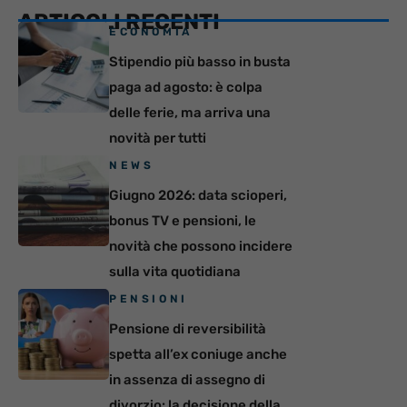
ARTICOLI RECENTI
ECONOMIA
Stipendio più basso in busta
paga ad agosto: è colpa
delle ferie, ma arriva una
novità per tutti
NEWS
Giugno 2026: data scioperi,
bonus TV e pensioni, le
novità che possono incidere
sulla vita quotidiana
PENSIONI
Pensione di reversibilità
spetta all’ex coniuge anche
in assenza di assegno di
divorzio: la decisione della