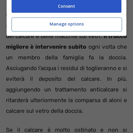
Consent
Quando si lava il vetro della doccia occorre
Manage options
pensare a come evitare la ricomparsa veloce
del calcare e delle macchie sui vetri.
Il trucco
migliore è intervenire subito
ogni volta che
un membro della famiglia fa la doccia.
Asciugando l’acqua i residui di toglieranno e si
eviterà il deposito del calcare. In più,
aggiungendo un trattamento anticalcare si
ritarderà ulteriormente la comparsa di aloni e
calcare sul vetro della doccia.
Se il calcare è molto ostinato e non si