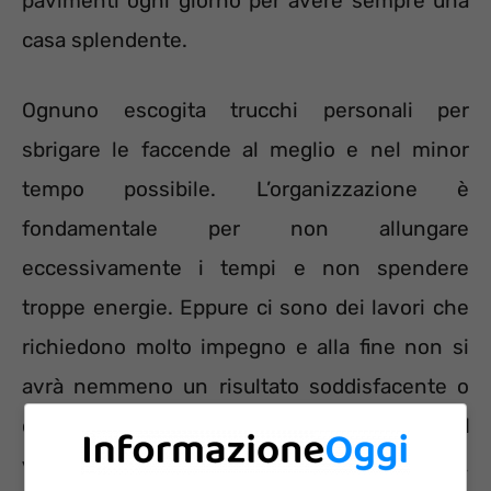
pavimenti ogni giorno per avere sempre una
casa splendente.
Ognuno escogita trucchi personali per
sbrigare le faccende al meglio e nel minor
tempo possibile. L’organizzazione è
fondamentale per non allungare
eccessivamente i tempi e non spendere
troppe energie. Eppure ci sono dei lavori che
richiedono molto impegno e alla fine non si
avrà nemmeno un risultato soddisfacente o
che duri a lungo
.
È il caso
della pulizia del
vetro della doccia
. Sapone, incrostazioni,