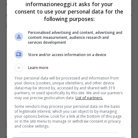
informazioneoggi.it asks for your
calcare rendono il vetro subito meno brillante
consent to use your personal data for the
e sporco. Come rimediare a questo
following purposes:
inconveniente?
Personalised advertising and content, advertising and
content measurement, audience research and
services development
Store and/or access information on a device
Learn more
Your personal data will be processed and information from
your device (cookies, unique identifiers, and other device
data) may be stored by, accessed by and shared with 319
partners, or used specifically by this site. We and our partners
may use precise geolocation data.
List of partners.
Some vendors may process your personal data on the basis
of legitimate interest, which you can object to by managing
your options below. Look for a link at the bottom of this page
or in the site menu to manage or withdraw consent in privacy
Il trucco per avere un vetro della
and cookie settings.
doccia pulito più a lungo