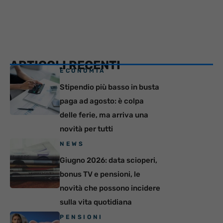
ARTICOLI RECENTI
ECONOMIA
Stipendio più basso in busta
paga ad agosto: è colpa
delle ferie, ma arriva una
novità per tutti
NEWS
Giugno 2026: data scioperi,
bonus TV e pensioni, le
novità che possono incidere
sulla vita quotidiana
PENSIONI