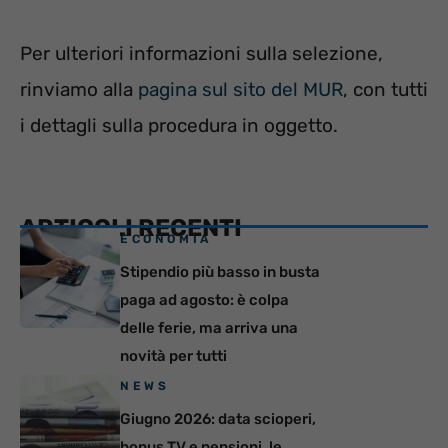
Per ulteriori informazioni sulla selezione,
rinviamo alla
pagina sul sito del MUR
, con tutti
i dettagli sulla procedura in oggetto.
ARTICOLI RECENTI
ECONOMIA
Stipendio più basso in busta
paga ad agosto: è colpa
delle ferie, ma arriva una
novità per tutti
NEWS
Giugno 2026: data scioperi,
bonus TV e pensioni, le