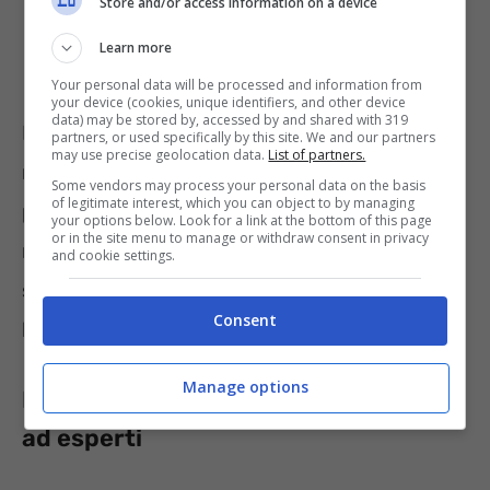
Store and/or access information on a device
Learn more
Your personal data will be processed and information from
your device (cookies, unique identifiers, and other device
data) may be stored by, accessed by and shared with 319
Essendo un avviso di selezione per esperti in
partners, or used specifically by this site. We and our partners
may use precise geolocation data.
List of partners.
materia di analisi, valutazione delle politiche
Some vendors may process your personal data on the basis
of legitimate interest, which you can object to by managing
pubbliche e revisione della spesa, è
your options below. Look for a link at the bottom of this page
or in the site menu to manage or withdraw consent in privacy
necessaria altresì la
laurea
. Maggiori dettagli
and cookie settings.
sulla tipologia sono inclusi nel testo del
Consent
bando per i 17 incarichi ad esperti.
Manage options
Prove di concorso MUR 17 incarichi
ad esperti