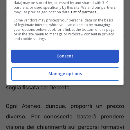
data) may be stored by, accessed by and shared with 319
Il DPCM 60 CFU ha fissato i costi massimi di
partners, or used specifically by this site. We and our partners
may use precise geolocation data.
List of partners.
iscrizione ad un percorso universitario e
Some vendors may process your personal data on the basis
accademico per la formazione iniziale dei
of legitimate interest, which you can object to by managing
your options below. Look for a link at the bottom of this page
or in the site menu to manage or withdraw consent in privacy
docenti
a 2.500 euro per i corsi da 60 CFU e
and cookie settings.
a 2 mila euro per i corsi da 30
(o 36) CFU.
L’Università che attiverà i percorsi abilitanti
Consent
potrà stabilire in autonomia il costo da
Manage options
chiedere agli insegnanti rimanendo entro la
soglia fissata dal Decreto.
Ogni Ateneo, dunque, proporrà un prezzo
diverso. Per conoscerlo basterà prendere
visione dei chiarimenti sui percorsi formativi