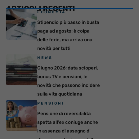
ARTICOLI RECENTI
ECONOMIA
Stipendio più basso in busta
paga ad agosto: è colpa
delle ferie, ma arriva una
novità per tutti
NEWS
Giugno 2026: data scioperi,
bonus TV e pensioni, le
novità che possono incidere
sulla vita quotidiana
PENSIONI
Pensione di reversibilità
spetta all’ex coniuge anche
in assenza di assegno di