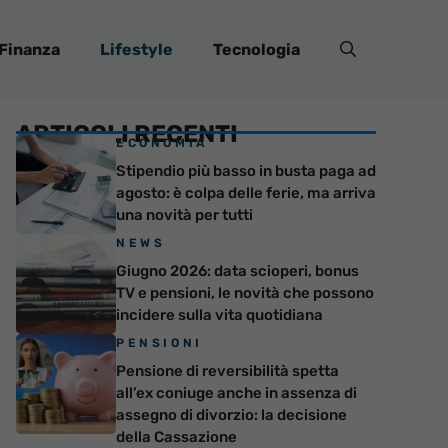
Finanza
Lifestyle
Tecnologia
ARTICOLI RECENTI
ECONOMIA
Stipendio più basso in busta paga ad
agosto: è colpa delle ferie, ma arriva
una novità per tutti
NEWS
Giugno 2026: data scioperi, bonus
TV e pensioni, le novità che possono
incidere sulla vita quotidiana
PENSIONI
Pensione di reversibilità spetta
all’ex coniuge anche in assenza di
assegno di divorzio: la decisione
della Cassazione