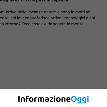
 l’arrivo delle vacanze natalizie sono in molti ad
nto, chi invece preferisce articoli tecnologici e chi
e da interno? Ecco cosa c’è da sapere in merito