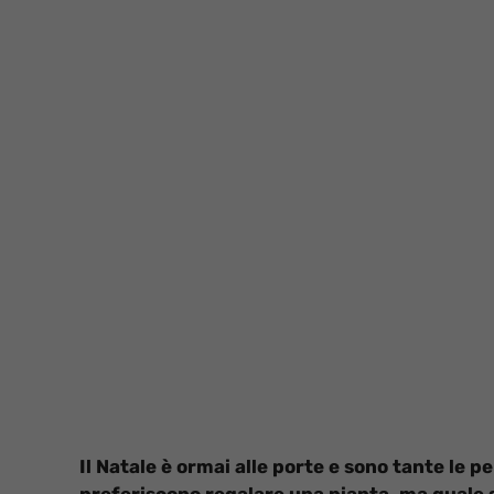
Il Natale è ormai alle porte e sono tante le p
preferiscono regalare una pianta, ma quale s