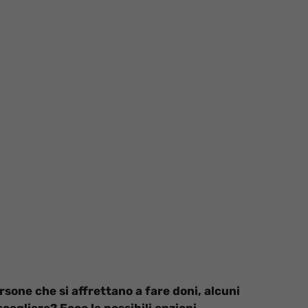
ersone che si affrettano a fare doni, alcuni
cegliere? Ecco le possibili opzioni